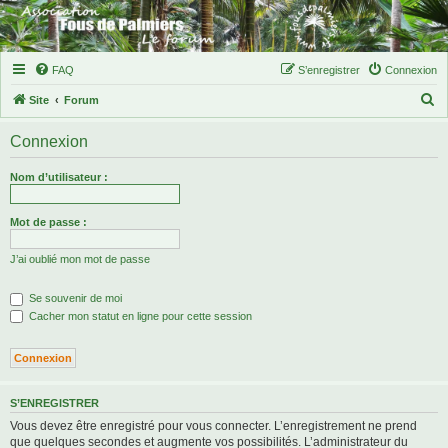
FAQ
S’enregistrer
Connexion
R
Site
Forum
e
Connexion
c
h
Nom d’utilisateur :
e
r
Mot de passe :
c
J’ai oublié mon mot de passe
h
e
Se souvenir de moi
r
Cacher mon statut en ligne pour cette session
S’ENREGISTRER
Vous devez être enregistré pour vous connecter. L’enregistrement ne prend
que quelques secondes et augmente vos possibilités. L’administrateur du