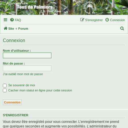
FAQ
S’enregistrer
Connexion
R
Site
Forum
e
Connexion
c
h
Nom d’utilisateur :
e
r
Mot de passe :
c
J’ai oublié mon mot de passe
h
e
Se souvenir de moi
r
Cacher mon statut en ligne pour cette session
S’ENREGISTRER
Vous devez être enregistré pour vous connecter. L’enregistrement ne prend
que quelques secondes et augmente vos possibilités. L’administrateur du