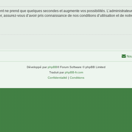
ment ne prend que quelques secondes et augmente vos possibilités. L’administrate
 assurez-vous d’avoir pris connaissance de nos conditions d’utilisation et de notre 
Nou
Développé par
phpBB
® Forum Software © phpBB Limited
Traduit par
phpBB-fr.com
Confidentialité
|
Conditions