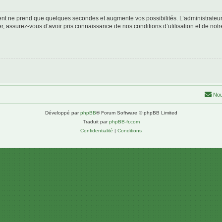
ment ne prend que quelques secondes et augmente vos possibilités. L’administrate
 assurez-vous d’avoir pris connaissance de nos conditions d’utilisation et de notre 
Nou
Développé par
phpBB
® Forum Software © phpBB Limited
Traduit par
phpBB-fr.com
Confidentialité
|
Conditions