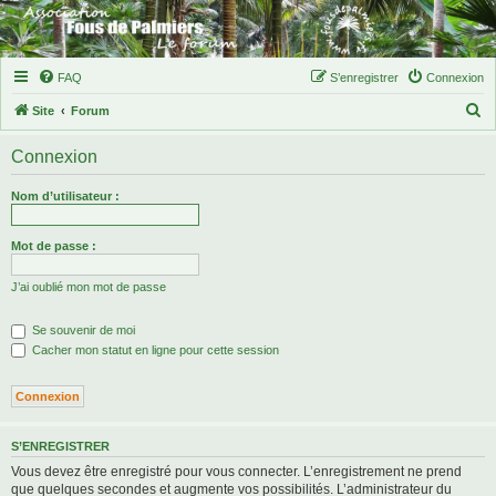
FAQ
S’enregistrer
Connexion
R
Site
Forum
e
Connexion
c
h
Nom d’utilisateur :
e
r
Mot de passe :
c
J’ai oublié mon mot de passe
h
e
Se souvenir de moi
r
Cacher mon statut en ligne pour cette session
S’ENREGISTRER
Vous devez être enregistré pour vous connecter. L’enregistrement ne prend
que quelques secondes et augmente vos possibilités. L’administrateur du