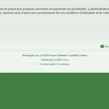
ment ne prend que quelques secondes et augmente vos possibilités. L’administrate
 assurez-vous d’avoir pris connaissance de nos conditions d’utilisation et de notre 
Nou
Développé par
phpBB
® Forum Software © phpBB Limited
Traduit par
phpBB-fr.com
Confidentialité
|
Conditions