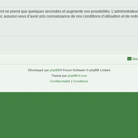
ment ne prend que quelques secondes et augmente vos possibilités. L’administrate
 assurez-vous d’avoir pris connaissance de nos conditions d’utilisation et de notre 
Nou
Développé par
phpBB
® Forum Software © phpBB Limited
Traduit par
phpBB-fr.com
Confidentialité
|
Conditions