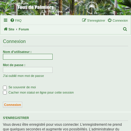
FAQ
S’enregistrer
Connexion
R
Site
Forum
e
Connexion
c
h
Nom d’utilisateur :
e
r
Mot de passe :
c
J’ai oublié mon mot de passe
h
e
Se souvenir de moi
r
Cacher mon statut en ligne pour cette session
S’ENREGISTRER
Vous devez être enregistré pour vous connecter. L’enregistrement ne prend
que quelques secondes et augmente vos possibilités. L’administrateur du