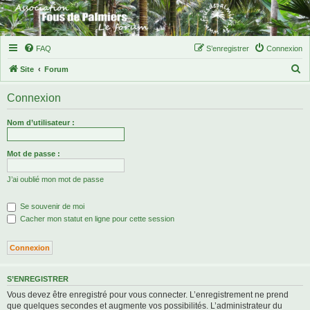
FAQ
S’enregistrer
Connexion
R
Site
Forum
e
Connexion
c
h
Nom d’utilisateur :
e
r
Mot de passe :
c
J’ai oublié mon mot de passe
h
e
Se souvenir de moi
r
Cacher mon statut en ligne pour cette session
S’ENREGISTRER
Vous devez être enregistré pour vous connecter. L’enregistrement ne prend
que quelques secondes et augmente vos possibilités. L’administrateur du