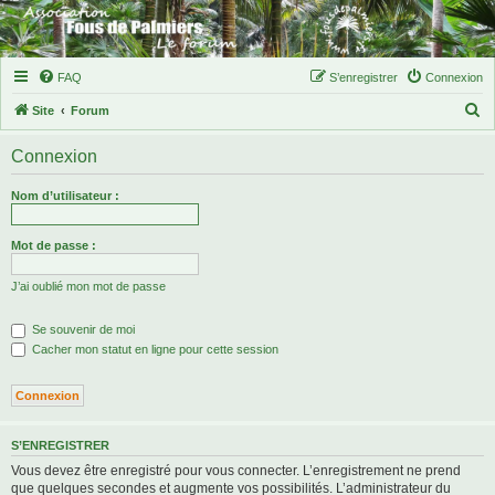
FAQ
S’enregistrer
Connexion
R
Site
Forum
e
Connexion
c
h
Nom d’utilisateur :
e
r
Mot de passe :
c
J’ai oublié mon mot de passe
h
e
Se souvenir de moi
r
Cacher mon statut en ligne pour cette session
S’ENREGISTRER
Vous devez être enregistré pour vous connecter. L’enregistrement ne prend
que quelques secondes et augmente vos possibilités. L’administrateur du