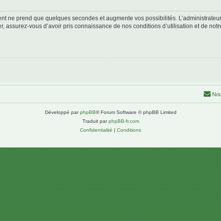
ment ne prend que quelques secondes et augmente vos possibilités. L’administrate
 assurez-vous d’avoir pris connaissance de nos conditions d’utilisation et de notre 
Nou
Développé par
phpBB
® Forum Software © phpBB Limited
Traduit par
phpBB-fr.com
Confidentialité
|
Conditions