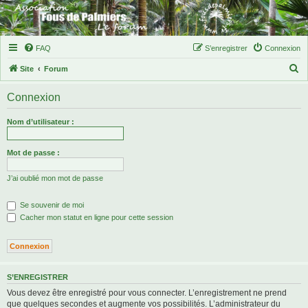
FAQ
S’enregistrer
Connexion
R
Site
Forum
e
Connexion
c
h
Nom d’utilisateur :
e
r
Mot de passe :
c
J’ai oublié mon mot de passe
h
e
Se souvenir de moi
r
Cacher mon statut en ligne pour cette session
S’ENREGISTRER
Vous devez être enregistré pour vous connecter. L’enregistrement ne prend
que quelques secondes et augmente vos possibilités. L’administrateur du