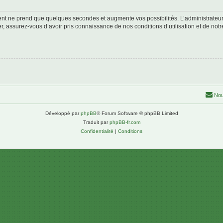
ment ne prend que quelques secondes et augmente vos possibilités. L’administrate
 assurez-vous d’avoir pris connaissance de nos conditions d’utilisation et de notre 
Nou
Développé par
phpBB
® Forum Software © phpBB Limited
Traduit par
phpBB-fr.com
Confidentialité
|
Conditions