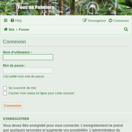
FAQ
S’enregistrer
Connexion
R
Site
Forum
e
Connexion
c
h
Nom d’utilisateur :
e
r
Mot de passe :
c
J’ai oublié mon mot de passe
h
e
Se souvenir de moi
r
Cacher mon statut en ligne pour cette session
S’ENREGISTRER
Vous devez être enregistré pour vous connecter. L’enregistrement ne prend
que quelques secondes et augmente vos possibilités. L’administrateur du