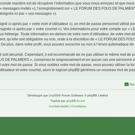
conde manière est de récupérer l’information que vous nous envoyez et que nous coll
par « messages invités »), l’enregistrement sur « LE FORUM DES FOUS DE PALMIERS 
désignés ici par « vos messages »).
gné ci-après par « votre nom d’utilisateur »), un mot de passe personnel utilisé po
(désignée ci-après par « votre courriel »). Vos informations pour votre compte s
us héberge. Toute information en-dehors de votre nom d’utilisateur, de votre mot 
, qu’elle soit obligatoire ou non, reste à la discrétion de « LE FORUM DES FOU
De plus, dans votre profil, vous pouvez souscrire ou non à l’envoi automatique de c
l soit sécurisé. Cependant, il est recommandé de ne pas utiliser le même mot de pas
OUS DE PALMIERS », conservez-le soigneusement et en aucun cas une personne
otre mot de passe. Si vous oubliez votre mot de passe, vous pouvez utiliser la fonc
lisateur et votre courriel, alors le logiciel phpBB générera un nouveau mot de pa
Nou
Développé par
phpBB
® Forum Software © phpBB Limited
Traduit par
phpBB-fr.com
Confidentialité
|
Conditions