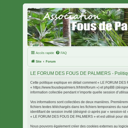
Accès rapide
FAQ
Site
Forum
LE FORUM DES FOUS DE PALMIERS - Politique 
Cette politique explique en détail comment « LE FORUM DES 
« https://www.fousdepalmiers.fr/html/forum ») et phpBB (désigné
information collectée pendant n’importe quelle session d’utilisa
Vos informations sont collectées de deux manières. Première
fichiers textes téléchargés dans les fichiers temporaires du nav
identifiant de session invité (désigné ci-après par « session-i
« LE FORUM DES FOUS DE PALMIERS » et est utilisé pour stocker
Nous pouvons également créer des cookies externes au logic