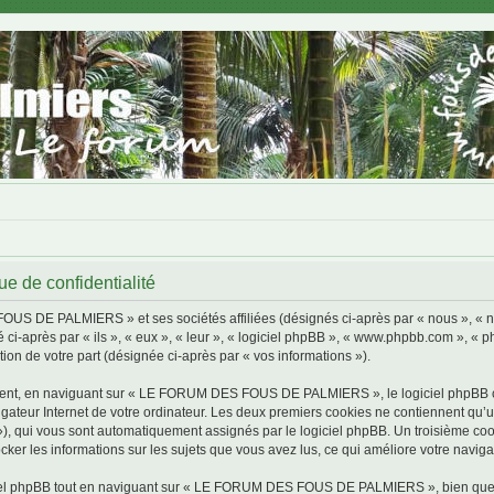
de confidentialité
FOUS DE PALMIERS » et ses sociétés affiliées (désignés ci-après par « nous »,
 ci-après par « ils », « eux », « leur », « logiciel phpBB », « www.phpbb.com », « 
tion de votre part (désignée ci-après par « vos informations »).
ment, en naviguant sur « LE FORUM DES FOUS DE PALMIERS », le logiciel phpBB cré
igateur Internet de votre ordinateur. Les deux premiers cookies ne contiennent qu’un 
d »), qui vous sont automatiquement assignés par le logiciel phpBB. Un troisième co
 les informations sur les sujets que vous avez lus, ce qui améliore votre navigat
iel phpBB tout en naviguant sur « LE FORUM DES FOUS DE PALMIERS », bien que ce