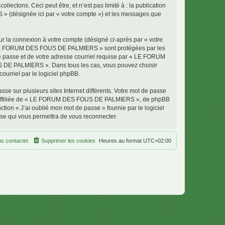
ectons. Ceci peut être, et n’est pas limité à : la publication
» (désignée ici par « votre compte ») et les messages que
ur la connexion à votre compte (désigné ci-après par « votre
ur « LE FORUM DES FOUS DE PALMIERS » sont protégées par les
de passe et de votre adresse courriel requise par « LE FORUM
S DE PALMIERS ». Dans tous les cas, vous pouvez choisir
ourriel par le logiciel phpBB.
se sur plusieurs sites Internet différents. Votre mot de passe
 affiliée de « LE FORUM DES FOUS DE PALMIERS », de phpBB
tion « J’ai oublié mon mot de passe » fournie par le logiciel
sse qui vous permettra de vous reconnecter.
s contacter
Supprimer les cookies
Heures au format
UTC+02:00