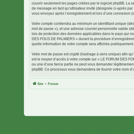
couvrir seulement les pages créées par le logiciel phpBB. La se
de message en tant qu’utilisateur invité (désignée ci-après 
vous envoyez après l’enregistrement et lors d’une connexion (
Votre compte contiendra au minimum un identifiant unique (dési
mot de passe »), et une adresse courriel personnelle valide 
lois de protection des données applicables dans le pays qui no
DES FOUS DE PALMIERS » durant la procédure d’enregistrement
quelle information de votre compte sera affichée publiquement. 
Votre mot de passe est crypté (hashage à sens unique) afin qu’i
est le moyen d’accès à votre compte sur « LE FORUM DES F
ou une d’une tierce partie ne peut vous demander légitimement v
phpBB. Ce processus vous demandera de fournir votre nom d’uti
Site
Forum