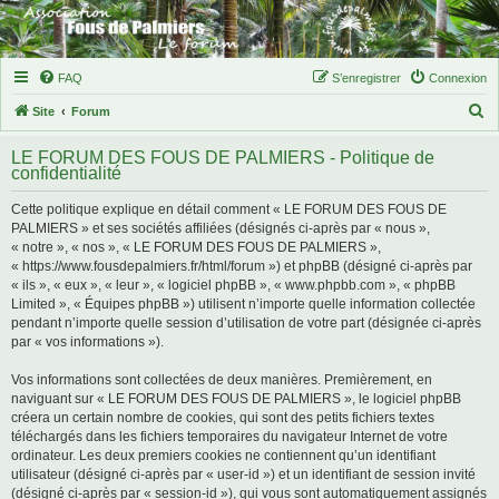
FAQ
S’enregistrer
Connexion
R
Site
Forum
e
LE FORUM DES FOUS DE PALMIERS - Politique de
c
confidentialité
h
Cette politique explique en détail comment « LE FORUM DES FOUS DE
e
PALMIERS » et ses sociétés affiliées (désignés ci-après par « nous »,
r
« notre », « nos », « LE FORUM DES FOUS DE PALMIERS »,
« https://www.fousdepalmiers.fr/html/forum ») et phpBB (désigné ci-après par
c
« ils », « eux », « leur », « logiciel phpBB », « www.phpbb.com », « phpBB
h
Limited », « Équipes phpBB ») utilisent n’importe quelle information collectée
pendant n’importe quelle session d’utilisation de votre part (désignée ci-après
e
par « vos informations »).
r
Vos informations sont collectées de deux manières. Premièrement, en
naviguant sur « LE FORUM DES FOUS DE PALMIERS », le logiciel phpBB
créera un certain nombre de cookies, qui sont des petits fichiers textes
téléchargés dans les fichiers temporaires du navigateur Internet de votre
ordinateur. Les deux premiers cookies ne contiennent qu’un identifiant
utilisateur (désigné ci-après par « user-id ») et un identifiant de session invité
(désigné ci-après par « session-id »), qui vous sont automatiquement assignés