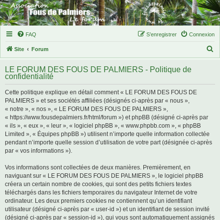
FAQ
S’enregistrer
Connexion
R
Site
Forum
e
LE FORUM DES FOUS DE PALMIERS - Politique de
c
confidentialité
h
Cette politique explique en détail comment « LE FORUM DES FOUS DE
e
PALMIERS » et ses sociétés affiliées (désignés ci-après par « nous »,
r
« notre », « nos », « LE FORUM DES FOUS DE PALMIERS »,
« https://www.fousdepalmiers.fr/html/forum ») et phpBB (désigné ci-après par
c
« ils », « eux », « leur », « logiciel phpBB », « www.phpbb.com », « phpBB
h
Limited », « Équipes phpBB ») utilisent n’importe quelle information collectée
pendant n’importe quelle session d’utilisation de votre part (désignée ci-après
e
par « vos informations »).
r
Vos informations sont collectées de deux manières. Premièrement, en
naviguant sur « LE FORUM DES FOUS DE PALMIERS », le logiciel phpBB
créera un certain nombre de cookies, qui sont des petits fichiers textes
téléchargés dans les fichiers temporaires du navigateur Internet de votre
ordinateur. Les deux premiers cookies ne contiennent qu’un identifiant
utilisateur (désigné ci-après par « user-id ») et un identifiant de session invité
(désigné ci-après par « session-id »), qui vous sont automatiquement assignés