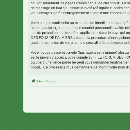
couvrir seulement les pages créées par le logiciel phpBB. La se
de message en tant qu’utilisateur invité (désignée ci-après 
vous envoyez après l’enregistrement et lors d’une connexion (
Votre compte contiendra au minimum un identifiant unique (dési
mot de passe »), et une adresse courriel personnelle valide 
lois de protection des données applicables dans le pays qui no
DES FOUS DE PALMIERS » durant la procédure d’enregistrement
quelle information de votre compte sera affichée publiquement. 
Votre mot de passe est crypté (hashage à sens unique) afin qu’i
est le moyen d’accès à votre compte sur « LE FORUM DES F
ou une d’une tierce partie ne peut vous demander légitimement v
phpBB. Ce processus vous demandera de fournir votre nom d’uti
Site
Forum