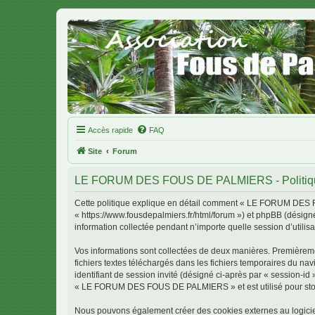
Accès rapide
FAQ
Site
Forum
LE FORUM DES FOUS DE PALMIERS - Politique 
Cette politique explique en détail comment « LE FORUM DES 
« https://www.fousdepalmiers.fr/html/forum ») et phpBB (désigné
information collectée pendant n’importe quelle session d’utilisa
Vos informations sont collectées de deux manières. Première
fichiers textes téléchargés dans les fichiers temporaires du nav
identifiant de session invité (désigné ci-après par « session-i
« LE FORUM DES FOUS DE PALMIERS » et est utilisé pour stocker
Nous pouvons également créer des cookies externes au logic