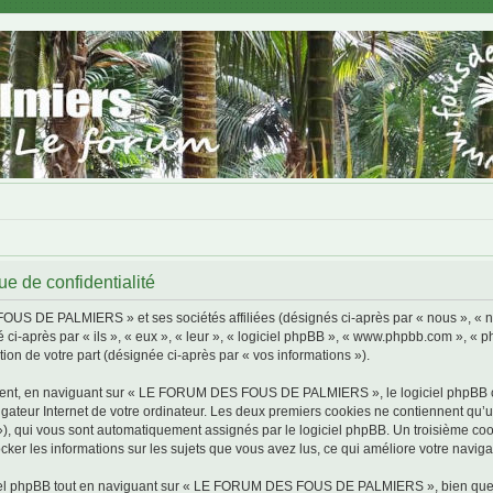
de confidentialité
FOUS DE PALMIERS » et ses sociétés affiliées (désignés ci-après par « nous »,
 ci-après par « ils », « eux », « leur », « logiciel phpBB », « www.phpbb.com », « 
tion de votre part (désignée ci-après par « vos informations »).
ment, en naviguant sur « LE FORUM DES FOUS DE PALMIERS », le logiciel phpBB cré
igateur Internet de votre ordinateur. Les deux premiers cookies ne contiennent qu’un 
d »), qui vous sont automatiquement assignés par le logiciel phpBB. Un troisième co
 les informations sur les sujets que vous avez lus, ce qui améliore votre navigat
iel phpBB tout en naviguant sur « LE FORUM DES FOUS DE PALMIERS », bien que ce