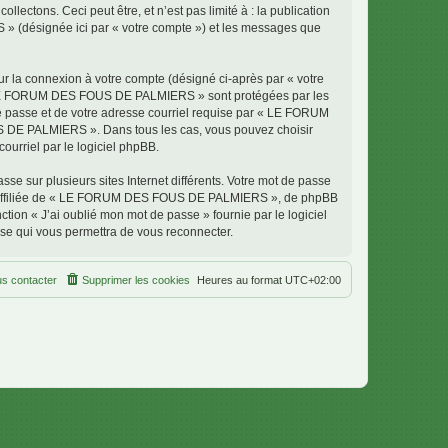
ectons. Ceci peut être, et n’est pas limité à : la publication
» (désignée ici par « votre compte ») et les messages que
ur la connexion à votre compte (désigné ci-après par « votre
ur « LE FORUM DES FOUS DE PALMIERS » sont protégées par les
de passe et de votre adresse courriel requise par « LE FORUM
S DE PALMIERS ». Dans tous les cas, vous pouvez choisir
ourriel par le logiciel phpBB.
se sur plusieurs sites Internet différents. Votre mot de passe
 affiliée de « LE FORUM DES FOUS DE PALMIERS », de phpBB
tion « J’ai oublié mon mot de passe » fournie par le logiciel
sse qui vous permettra de vous reconnecter.
s contacter
Supprimer les cookies
Heures au format
UTC+02:00