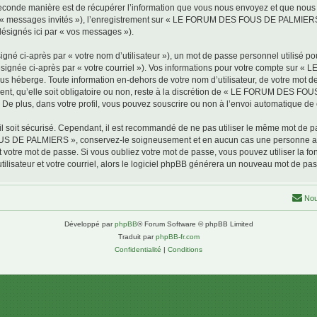
conde manière est de récupérer l’information que vous nous envoyez et que nous coll
par « messages invités »), l’enregistrement sur « LE FORUM DES FOUS DE PALMIERS 
désignés ici par « vos messages »).
gné ci-après par « votre nom d’utilisateur »), un mot de passe personnel utilisé po
(désignée ci-après par « votre courriel »). Vos informations pour votre compte s
us héberge. Toute information en-dehors de votre nom d’utilisateur, de votre mot 
, qu’elle soit obligatoire ou non, reste à la discrétion de « LE FORUM DES FOU
De plus, dans votre profil, vous pouvez souscrire ou non à l’envoi automatique de c
l soit sécurisé. Cependant, il est recommandé de ne pas utiliser le même mot de pas
OUS DE PALMIERS », conservez-le soigneusement et en aucun cas une personne
otre mot de passe. Si vous oubliez votre mot de passe, vous pouvez utiliser la fonc
lisateur et votre courriel, alors le logiciel phpBB générera un nouveau mot de pa
Nou
Développé par
phpBB
® Forum Software © phpBB Limited
Traduit par
phpBB-fr.com
Confidentialité
|
Conditions