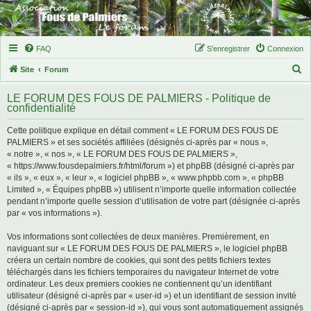
FAQ
S’enregistrer
Connexion
R
Site
Forum
e
LE FORUM DES FOUS DE PALMIERS - Politique de
c
confidentialité
h
Cette politique explique en détail comment « LE FORUM DES FOUS DE
e
PALMIERS » et ses sociétés affiliées (désignés ci-après par « nous »,
r
« notre », « nos », « LE FORUM DES FOUS DE PALMIERS »,
« https://www.fousdepalmiers.fr/html/forum ») et phpBB (désigné ci-après par
c
« ils », « eux », « leur », « logiciel phpBB », « www.phpbb.com », « phpBB
h
Limited », « Équipes phpBB ») utilisent n’importe quelle information collectée
pendant n’importe quelle session d’utilisation de votre part (désignée ci-après
e
par « vos informations »).
r
Vos informations sont collectées de deux manières. Premièrement, en
naviguant sur « LE FORUM DES FOUS DE PALMIERS », le logiciel phpBB
créera un certain nombre de cookies, qui sont des petits fichiers textes
téléchargés dans les fichiers temporaires du navigateur Internet de votre
ordinateur. Les deux premiers cookies ne contiennent qu’un identifiant
utilisateur (désigné ci-après par « user-id ») et un identifiant de session invité
(désigné ci-après par « session-id »), qui vous sont automatiquement assignés