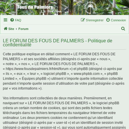
FAQ
S’enregistrer
Connexion
R
Site
Forum
e
LE FORUM DES FOUS DE PALMIERS - Politique de
c
confidentialité
h
Cette politique explique en détail comment « LE FORUM DES FOUS DE
e
PALMIERS » et ses sociétés affiliées (désignés ci-après par « nous »,
r
« notre », « nos », « LE FORUM DES FOUS DE PALMIERS »,
« https://www.fousdepalmiers.fr/html/forum ») et phpBB (désigné ci-après par
c
« ils », « eux », « leur », « logiciel phpBB », « www.phpbb.com », « phpBB
h
Limited », « Équipes phpBB ») utilisent n’importe quelle information collectée
pendant n’importe quelle session d’utilisation de votre part (désignée ci-après
e
par « vos informations »).
r
Vos informations sont collectées de deux manières. Premièrement, en
naviguant sur « LE FORUM DES FOUS DE PALMIERS », le logiciel phpBB
créera un certain nombre de cookies, qui sont des petits fichiers textes
téléchargés dans les fichiers temporaires du navigateur Internet de votre
ordinateur. Les deux premiers cookies ne contiennent qu’un identifiant
utilisateur (désigné ci-après par « user-id ») et un identifiant de session invité
(désigné ci-après par « session-id »), qui vous sont automatiquement assignés