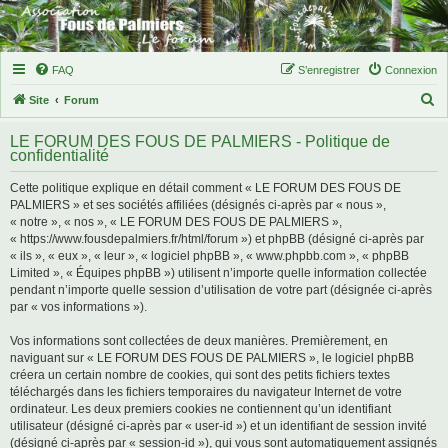
FAQ
S’enregistrer
Connexion
R
Site
Forum
e
LE FORUM DES FOUS DE PALMIERS - Politique de
c
confidentialité
h
Cette politique explique en détail comment « LE FORUM DES FOUS DE
e
PALMIERS » et ses sociétés affiliées (désignés ci-après par « nous »,
r
« notre », « nos », « LE FORUM DES FOUS DE PALMIERS »,
« https://www.fousdepalmiers.fr/html/forum ») et phpBB (désigné ci-après par
c
« ils », « eux », « leur », « logiciel phpBB », « www.phpbb.com », « phpBB
h
Limited », « Équipes phpBB ») utilisent n’importe quelle information collectée
pendant n’importe quelle session d’utilisation de votre part (désignée ci-après
e
par « vos informations »).
r
Vos informations sont collectées de deux manières. Premièrement, en
naviguant sur « LE FORUM DES FOUS DE PALMIERS », le logiciel phpBB
créera un certain nombre de cookies, qui sont des petits fichiers textes
téléchargés dans les fichiers temporaires du navigateur Internet de votre
ordinateur. Les deux premiers cookies ne contiennent qu’un identifiant
utilisateur (désigné ci-après par « user-id ») et un identifiant de session invité
(désigné ci-après par « session-id »), qui vous sont automatiquement assignés