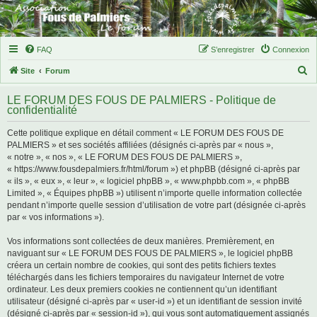
FAQ
S’enregistrer
Connexion
R
Site
Forum
e
LE FORUM DES FOUS DE PALMIERS - Politique de
c
confidentialité
h
Cette politique explique en détail comment « LE FORUM DES FOUS DE
e
PALMIERS » et ses sociétés affiliées (désignés ci-après par « nous »,
r
« notre », « nos », « LE FORUM DES FOUS DE PALMIERS »,
« https://www.fousdepalmiers.fr/html/forum ») et phpBB (désigné ci-après par
c
« ils », « eux », « leur », « logiciel phpBB », « www.phpbb.com », « phpBB
h
Limited », « Équipes phpBB ») utilisent n’importe quelle information collectée
pendant n’importe quelle session d’utilisation de votre part (désignée ci-après
e
par « vos informations »).
r
Vos informations sont collectées de deux manières. Premièrement, en
naviguant sur « LE FORUM DES FOUS DE PALMIERS », le logiciel phpBB
créera un certain nombre de cookies, qui sont des petits fichiers textes
téléchargés dans les fichiers temporaires du navigateur Internet de votre
ordinateur. Les deux premiers cookies ne contiennent qu’un identifiant
utilisateur (désigné ci-après par « user-id ») et un identifiant de session invité
(désigné ci-après par « session-id »), qui vous sont automatiquement assignés