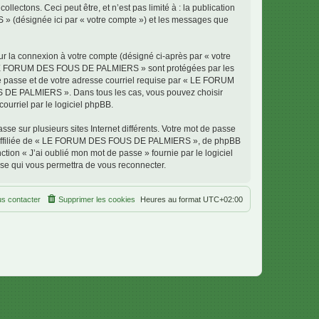
ectons. Ceci peut être, et n’est pas limité à : la publication
» (désignée ici par « votre compte ») et les messages que
ur la connexion à votre compte (désigné ci-après par « votre
ur « LE FORUM DES FOUS DE PALMIERS » sont protégées par les
de passe et de votre adresse courriel requise par « LE FORUM
S DE PALMIERS ». Dans tous les cas, vous pouvez choisir
ourriel par le logiciel phpBB.
se sur plusieurs sites Internet différents. Votre mot de passe
 affiliée de « LE FORUM DES FOUS DE PALMIERS », de phpBB
tion « J’ai oublié mon mot de passe » fournie par le logiciel
sse qui vous permettra de vous reconnecter.
s contacter
Supprimer les cookies
Heures au format
UTC+02:00