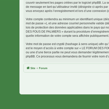
couvrir seulement les pages créées par le logiciel phpBB. La se
de message en tant qu’utilisateur invité (désignée ci-après 
vous envoyez après l’enregistrement et lors d’une connexion (
Votre compte contiendra au minimum un identifiant unique (dési
mot de passe »), et une adresse courriel personnelle valide 
lois de protection des données applicables dans le pays qui no
DES FOUS DE PALMIERS » durant la procédure d’enregistrement
quelle information de votre compte sera affichée publiquement. 
Votre mot de passe est crypté (hashage à sens unique) afin qu’i
est le moyen d’accès à votre compte sur « LE FORUM DES F
ou une d’une tierce partie ne peut vous demander légitimement v
phpBB. Ce processus vous demandera de fournir votre nom d’uti
Site
Forum