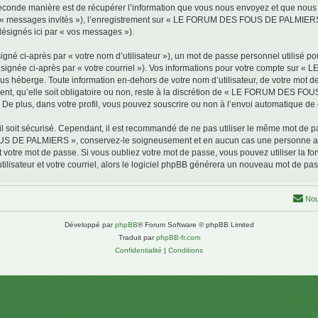
conde manière est de récupérer l’information que vous nous envoyez et que nous coll
par « messages invités »), l’enregistrement sur « LE FORUM DES FOUS DE PALMIERS 
désignés ici par « vos messages »).
gné ci-après par « votre nom d’utilisateur »), un mot de passe personnel utilisé po
(désignée ci-après par « votre courriel »). Vos informations pour votre compte s
us héberge. Toute information en-dehors de votre nom d’utilisateur, de votre mot 
, qu’elle soit obligatoire ou non, reste à la discrétion de « LE FORUM DES FOU
De plus, dans votre profil, vous pouvez souscrire ou non à l’envoi automatique de c
l soit sécurisé. Cependant, il est recommandé de ne pas utiliser le même mot de pas
OUS DE PALMIERS », conservez-le soigneusement et en aucun cas une personne
otre mot de passe. Si vous oubliez votre mot de passe, vous pouvez utiliser la fonc
lisateur et votre courriel, alors le logiciel phpBB générera un nouveau mot de pa
Nou
Développé par
phpBB
® Forum Software © phpBB Limited
Traduit par
phpBB-fr.com
Confidentialité
|
Conditions