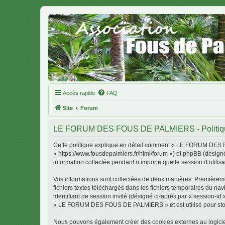
Accès rapide
FAQ
Site
Forum
LE FORUM DES FOUS DE PALMIERS - Politique 
Cette politique explique en détail comment « LE FORUM DES 
« https://www.fousdepalmiers.fr/html/forum ») et phpBB (désigné
information collectée pendant n’importe quelle session d’utilisa
Vos informations sont collectées de deux manières. Première
fichiers textes téléchargés dans les fichiers temporaires du nav
identifiant de session invité (désigné ci-après par « session-i
« LE FORUM DES FOUS DE PALMIERS » et est utilisé pour stocker
Nous pouvons également créer des cookies externes au logic