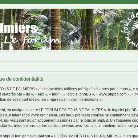
de confidentialité
FOUS DE PALMIERS » et ses sociétés affiliées (désignés ci-après par « nous »,
 ci-après par « ils », « eux », « leur », « logiciel phpBB », « www.phpbb.com », « 
tion de votre part (désignée ci-après par « vos informations »).
ment, en naviguant sur « LE FORUM DES FOUS DE PALMIERS », le logiciel phpBB cré
igateur Internet de votre ordinateur. Les deux premiers cookies ne contiennent qu’un 
d »), qui vous sont automatiquement assignés par le logiciel phpBB. Un troisième co
 les informations sur les sujets que vous avez lus, ce qui améliore votre navigat
iel phpBB tout en naviguant sur « LE FORUM DES FOUS DE PALMIERS », bien que ce