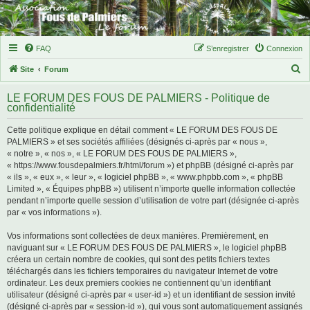
FAQ
S’enregistrer
Connexion
R
Site
Forum
e
LE FORUM DES FOUS DE PALMIERS - Politique de
c
confidentialité
h
Cette politique explique en détail comment « LE FORUM DES FOUS DE
e
PALMIERS » et ses sociétés affiliées (désignés ci-après par « nous »,
r
« notre », « nos », « LE FORUM DES FOUS DE PALMIERS »,
« https://www.fousdepalmiers.fr/html/forum ») et phpBB (désigné ci-après par
c
« ils », « eux », « leur », « logiciel phpBB », « www.phpbb.com », « phpBB
h
Limited », « Équipes phpBB ») utilisent n’importe quelle information collectée
pendant n’importe quelle session d’utilisation de votre part (désignée ci-après
e
par « vos informations »).
r
Vos informations sont collectées de deux manières. Premièrement, en
naviguant sur « LE FORUM DES FOUS DE PALMIERS », le logiciel phpBB
créera un certain nombre de cookies, qui sont des petits fichiers textes
téléchargés dans les fichiers temporaires du navigateur Internet de votre
ordinateur. Les deux premiers cookies ne contiennent qu’un identifiant
utilisateur (désigné ci-après par « user-id ») et un identifiant de session invité
(désigné ci-après par « session-id »), qui vous sont automatiquement assignés