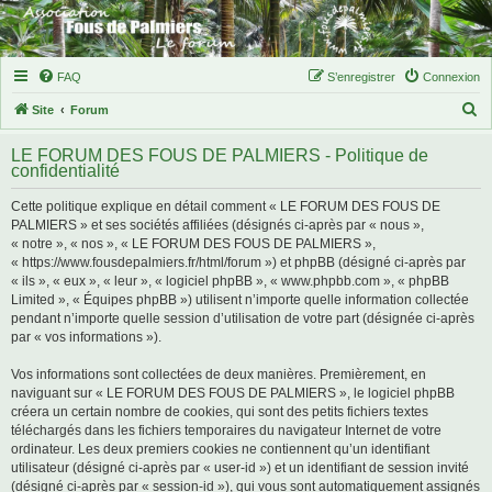
FAQ
S’enregistrer
Connexion
R
Site
Forum
e
LE FORUM DES FOUS DE PALMIERS - Politique de
c
confidentialité
h
Cette politique explique en détail comment « LE FORUM DES FOUS DE
e
PALMIERS » et ses sociétés affiliées (désignés ci-après par « nous »,
r
« notre », « nos », « LE FORUM DES FOUS DE PALMIERS »,
« https://www.fousdepalmiers.fr/html/forum ») et phpBB (désigné ci-après par
c
« ils », « eux », « leur », « logiciel phpBB », « www.phpbb.com », « phpBB
h
Limited », « Équipes phpBB ») utilisent n’importe quelle information collectée
pendant n’importe quelle session d’utilisation de votre part (désignée ci-après
e
par « vos informations »).
r
Vos informations sont collectées de deux manières. Premièrement, en
naviguant sur « LE FORUM DES FOUS DE PALMIERS », le logiciel phpBB
créera un certain nombre de cookies, qui sont des petits fichiers textes
téléchargés dans les fichiers temporaires du navigateur Internet de votre
ordinateur. Les deux premiers cookies ne contiennent qu’un identifiant
utilisateur (désigné ci-après par « user-id ») et un identifiant de session invité
(désigné ci-après par « session-id »), qui vous sont automatiquement assignés