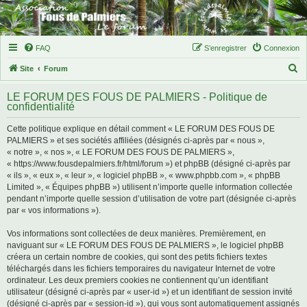
FAQ
S’enregistrer
Connexion
R
Site
Forum
e
LE FORUM DES FOUS DE PALMIERS - Politique de
c
confidentialité
h
Cette politique explique en détail comment « LE FORUM DES FOUS DE
e
PALMIERS » et ses sociétés affiliées (désignés ci-après par « nous »,
r
« notre », « nos », « LE FORUM DES FOUS DE PALMIERS »,
« https://www.fousdepalmiers.fr/html/forum ») et phpBB (désigné ci-après par
c
« ils », « eux », « leur », « logiciel phpBB », « www.phpbb.com », « phpBB
h
Limited », « Équipes phpBB ») utilisent n’importe quelle information collectée
pendant n’importe quelle session d’utilisation de votre part (désignée ci-après
e
par « vos informations »).
r
Vos informations sont collectées de deux manières. Premièrement, en
naviguant sur « LE FORUM DES FOUS DE PALMIERS », le logiciel phpBB
créera un certain nombre de cookies, qui sont des petits fichiers textes
téléchargés dans les fichiers temporaires du navigateur Internet de votre
ordinateur. Les deux premiers cookies ne contiennent qu’un identifiant
utilisateur (désigné ci-après par « user-id ») et un identifiant de session invité
(désigné ci-après par « session-id »), qui vous sont automatiquement assignés