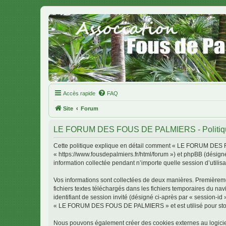
Accès rapide
FAQ
Site
Forum
LE FORUM DES FOUS DE PALMIERS - Politique 
Cette politique explique en détail comment « LE FORUM DES 
« https://www.fousdepalmiers.fr/html/forum ») et phpBB (désigné
information collectée pendant n’importe quelle session d’utilisa
Vos informations sont collectées de deux manières. Première
fichiers textes téléchargés dans les fichiers temporaires du nav
identifiant de session invité (désigné ci-après par « session-i
« LE FORUM DES FOUS DE PALMIERS » et est utilisé pour stocker
Nous pouvons également créer des cookies externes au logic