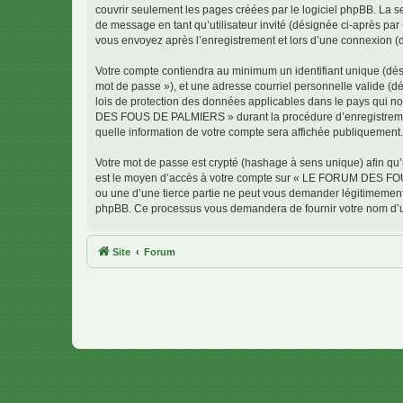
couvrir seulement les pages créées par le logiciel phpBB. La se
de message en tant qu’utilisateur invité (désignée ci-après 
vous envoyez après l’enregistrement et lors d’une connexion (
Votre compte contiendra au minimum un identifiant unique (dési
mot de passe »), et une adresse courriel personnelle valide 
lois de protection des données applicables dans le pays qui no
DES FOUS DE PALMIERS » durant la procédure d’enregistrement
quelle information de votre compte sera affichée publiquement. 
Votre mot de passe est crypté (hashage à sens unique) afin qu’i
est le moyen d’accès à votre compte sur « LE FORUM DES F
ou une d’une tierce partie ne peut vous demander légitimement v
phpBB. Ce processus vous demandera de fournir votre nom d’uti
Site
Forum