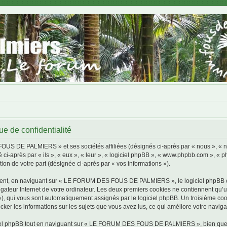
de confidentialité
FOUS DE PALMIERS » et ses sociétés affiliées (désignés ci-après par « nous »,
 ci-après par « ils », « eux », « leur », « logiciel phpBB », « www.phpbb.com », « 
tion de votre part (désignée ci-après par « vos informations »).
ment, en naviguant sur « LE FORUM DES FOUS DE PALMIERS », le logiciel phpBB cré
igateur Internet de votre ordinateur. Les deux premiers cookies ne contiennent qu’un 
d »), qui vous sont automatiquement assignés par le logiciel phpBB. Un troisième co
 les informations sur les sujets que vous avez lus, ce qui améliore votre navigat
iel phpBB tout en naviguant sur « LE FORUM DES FOUS DE PALMIERS », bien que ce