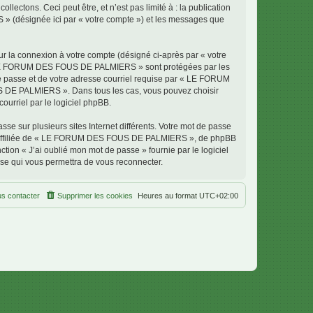
ectons. Ceci peut être, et n’est pas limité à : la publication
» (désignée ici par « votre compte ») et les messages que
ur la connexion à votre compte (désigné ci-après par « votre
ur « LE FORUM DES FOUS DE PALMIERS » sont protégées par les
de passe et de votre adresse courriel requise par « LE FORUM
S DE PALMIERS ». Dans tous les cas, vous pouvez choisir
ourriel par le logiciel phpBB.
se sur plusieurs sites Internet différents. Votre mot de passe
 affiliée de « LE FORUM DES FOUS DE PALMIERS », de phpBB
tion « J’ai oublié mon mot de passe » fournie par le logiciel
sse qui vous permettra de vous reconnecter.
s contacter
Supprimer les cookies
Heures au format
UTC+02:00