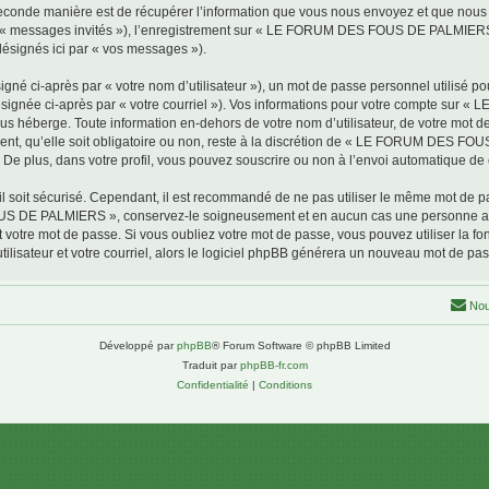
conde manière est de récupérer l’information que vous nous envoyez et que nous coll
par « messages invités »), l’enregistrement sur « LE FORUM DES FOUS DE PALMIERS 
désignés ici par « vos messages »).
gné ci-après par « votre nom d’utilisateur »), un mot de passe personnel utilisé po
(désignée ci-après par « votre courriel »). Vos informations pour votre compte s
us héberge. Toute information en-dehors de votre nom d’utilisateur, de votre mot 
, qu’elle soit obligatoire ou non, reste à la discrétion de « LE FORUM DES FOU
De plus, dans votre profil, vous pouvez souscrire ou non à l’envoi automatique de c
l soit sécurisé. Cependant, il est recommandé de ne pas utiliser le même mot de pas
OUS DE PALMIERS », conservez-le soigneusement et en aucun cas une personne
otre mot de passe. Si vous oubliez votre mot de passe, vous pouvez utiliser la fonc
lisateur et votre courriel, alors le logiciel phpBB générera un nouveau mot de pa
Nou
Développé par
phpBB
® Forum Software © phpBB Limited
Traduit par
phpBB-fr.com
Confidentialité
|
Conditions