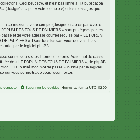
ectons. Ceci peut être, et n’est pas limité à : la publication
» (désignée ici par « votre compte ») et les messages que
ur la connexion à votre compte (désigné ci-après par « votre
ur « LE FORUM DES FOUS DE PALMIERS » sont protégées par les
de passe et de votre adresse courriel requise par « LE FORUM
S DE PALMIERS ». Dans tous les cas, vous pouvez choisir
ourriel par le logiciel phpBB.
se sur plusieurs sites Internet différents. Votre mot de passe
 affiliée de « LE FORUM DES FOUS DE PALMIERS », de phpBB
tion « J’ai oublié mon mot de passe » fournie par le logiciel
sse qui vous permettra de vous reconnecter.
s contacter
Supprimer les cookies
Heures au format
UTC+02:00