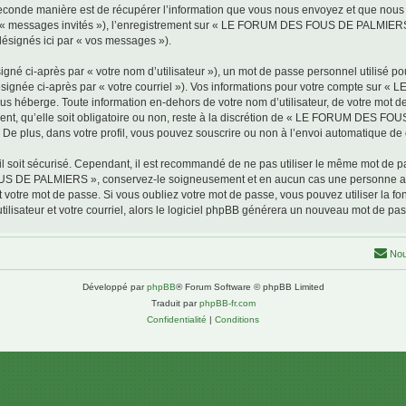
conde manière est de récupérer l’information que vous nous envoyez et que nous coll
par « messages invités »), l’enregistrement sur « LE FORUM DES FOUS DE PALMIERS 
désignés ici par « vos messages »).
gné ci-après par « votre nom d’utilisateur »), un mot de passe personnel utilisé po
(désignée ci-après par « votre courriel »). Vos informations pour votre compte s
us héberge. Toute information en-dehors de votre nom d’utilisateur, de votre mot 
, qu’elle soit obligatoire ou non, reste à la discrétion de « LE FORUM DES FOU
De plus, dans votre profil, vous pouvez souscrire ou non à l’envoi automatique de c
l soit sécurisé. Cependant, il est recommandé de ne pas utiliser le même mot de pas
OUS DE PALMIERS », conservez-le soigneusement et en aucun cas une personne
otre mot de passe. Si vous oubliez votre mot de passe, vous pouvez utiliser la fonc
lisateur et votre courriel, alors le logiciel phpBB générera un nouveau mot de pa
Nou
Développé par
phpBB
® Forum Software © phpBB Limited
Traduit par
phpBB-fr.com
Confidentialité
|
Conditions