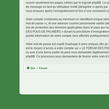
couvrir seulement les pages créées par le logiciel phpBB. La se
de message en tant qu’utilisateur invité (désignée ci-après 
vous envoyez après l’enregistrement et lors d’une connexion (
Votre compte contiendra au minimum un identifiant unique (dési
mot de passe »), et une adresse courriel personnelle valide 
lois de protection des données applicables dans le pays qui no
DES FOUS DE PALMIERS » durant la procédure d’enregistrement
quelle information de votre compte sera affichée publiquement. 
Votre mot de passe est crypté (hashage à sens unique) afin qu’i
est le moyen d’accès à votre compte sur « LE FORUM DES F
ou une d’une tierce partie ne peut vous demander légitimement v
phpBB. Ce processus vous demandera de fournir votre nom d’uti
Site
Forum