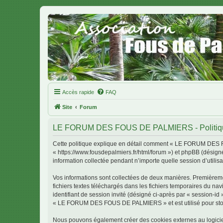
Accès rapide
FAQ
Site
Forum
LE FORUM DES FOUS DE PALMIERS - Politique 
Cette politique explique en détail comment « LE FORUM DES 
« https://www.fousdepalmiers.fr/html/forum ») et phpBB (désigné
information collectée pendant n’importe quelle session d’utilisa
Vos informations sont collectées de deux manières. Première
fichiers textes téléchargés dans les fichiers temporaires du nav
identifiant de session invité (désigné ci-après par « session-i
« LE FORUM DES FOUS DE PALMIERS » et est utilisé pour stocker
Nous pouvons également créer des cookies externes au logic