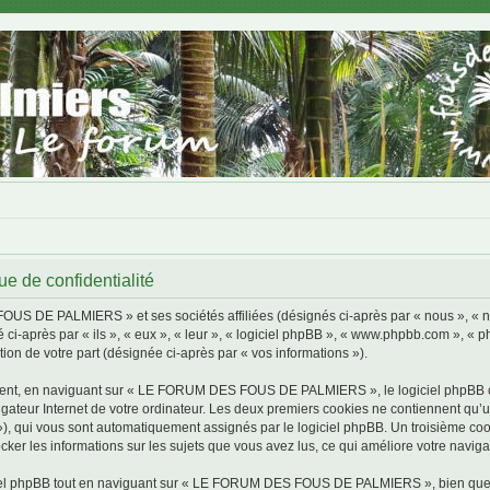
de confidentialité
FOUS DE PALMIERS » et ses sociétés affiliées (désignés ci-après par « nous »,
 ci-après par « ils », « eux », « leur », « logiciel phpBB », « www.phpbb.com », « 
tion de votre part (désignée ci-après par « vos informations »).
ment, en naviguant sur « LE FORUM DES FOUS DE PALMIERS », le logiciel phpBB cré
igateur Internet de votre ordinateur. Les deux premiers cookies ne contiennent qu’un 
d »), qui vous sont automatiquement assignés par le logiciel phpBB. Un troisième co
 les informations sur les sujets que vous avez lus, ce qui améliore votre navigat
iel phpBB tout en naviguant sur « LE FORUM DES FOUS DE PALMIERS », bien que ce