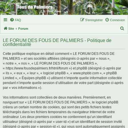
FAQ
S’enregistrer
Connexion
R
Site
Forum
e
LE FORUM DES FOUS DE PALMIERS - Politique de
c
confidentialité
h
Cette politique explique en détail comment « LE FORUM DES FOUS DE
e
PALMIERS » et ses sociétés affiliées (désignés ci-après par « nous »,
r
« notre », « nos », « LE FORUM DES FOUS DE PALMIERS »,
« https://www.fousdepalmiers.fr/html/forum ») et phpBB (désigné ci-après par
c
« ils », « eux », « leur », « logiciel phpBB », « www.phpbb.com », « phpBB
h
Limited », « Équipes phpBB ») utilisent n’importe quelle information collectée
pendant n’importe quelle session d’utilisation de votre part (désignée ci-après
e
par « vos informations »).
r
Vos informations sont collectées de deux manières. Premièrement, en
naviguant sur « LE FORUM DES FOUS DE PALMIERS », le logiciel phpBB
créera un certain nombre de cookies, qui sont des petits fichiers textes
téléchargés dans les fichiers temporaires du navigateur Internet de votre
ordinateur. Les deux premiers cookies ne contiennent qu’un identifiant
utilisateur (désigné ci-après par « user-id ») et un identifiant de session invité
(désigné ci-après par « session-id »), qui vous sont automatiquement assignés