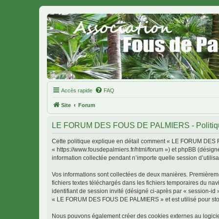
Accès rapide
FAQ
Site
Forum
LE FORUM DES FOUS DE PALMIERS - Politique 
Cette politique explique en détail comment « LE FORUM DES 
« https://www.fousdepalmiers.fr/html/forum ») et phpBB (désigné
information collectée pendant n’importe quelle session d’utilisa
Vos informations sont collectées de deux manières. Première
fichiers textes téléchargés dans les fichiers temporaires du nav
identifiant de session invité (désigné ci-après par « session-i
« LE FORUM DES FOUS DE PALMIERS » et est utilisé pour stocker
Nous pouvons également créer des cookies externes au logic