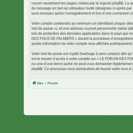
couvrir seulement les pages créées par le logiciel phpBB. La se
de message en tant qu’utilisateur invité (désignée ci-après 
vous envoyez après l’enregistrement et lors d’une connexion (
Votre compte contiendra au minimum un identifiant unique (dési
mot de passe »), et une adresse courriel personnelle valide 
lois de protection des données applicables dans le pays qui no
DES FOUS DE PALMIERS » durant la procédure d’enregistrement
quelle information de votre compte sera affichée publiquement. 
Votre mot de passe est crypté (hashage à sens unique) afin qu’i
est le moyen d’accès à votre compte sur « LE FORUM DES F
ou une d’une tierce partie ne peut vous demander légitimement v
phpBB. Ce processus vous demandera de fournir votre nom d’uti
Site
Forum