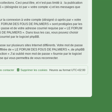
ectons. Ceci peut être, et n’est pas limité à : la publication
» (désignée ici par « votre compte ») et les messages que
ur la connexion à votre compte (désigné ci-après par « votre
ur « LE FORUM DES FOUS DE PALMIERS » sont protégées par les
de passe et de votre adresse courriel requise par « LE FORUM
S DE PALMIERS ». Dans tous les cas, vous pouvez choisir
ourriel par le logiciel phpBB.
se sur plusieurs sites Internet différents. Votre mot de passe
 affiliée de « LE FORUM DES FOUS DE PALMIERS », de phpBB
tion « J’ai oublié mon mot de passe » fournie par le logiciel
sse qui vous permettra de vous reconnecter.
s contacter
Supprimer les cookies
Heures au format
UTC+02:00