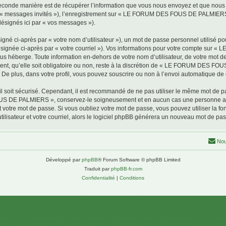
conde manière est de récupérer l’information que vous nous envoyez et que nous coll
par « messages invités »), l’enregistrement sur « LE FORUM DES FOUS DE PALMIERS 
désignés ici par « vos messages »).
gné ci-après par « votre nom d’utilisateur »), un mot de passe personnel utilisé po
(désignée ci-après par « votre courriel »). Vos informations pour votre compte s
us héberge. Toute information en-dehors de votre nom d’utilisateur, de votre mot 
, qu’elle soit obligatoire ou non, reste à la discrétion de « LE FORUM DES FOU
De plus, dans votre profil, vous pouvez souscrire ou non à l’envoi automatique de c
l soit sécurisé. Cependant, il est recommandé de ne pas utiliser le même mot de pas
OUS DE PALMIERS », conservez-le soigneusement et en aucun cas une personne
otre mot de passe. Si vous oubliez votre mot de passe, vous pouvez utiliser la fonc
lisateur et votre courriel, alors le logiciel phpBB générera un nouveau mot de pa
Nou
Développé par
phpBB
® Forum Software © phpBB Limited
Traduit par
phpBB-fr.com
Confidentialité
|
Conditions