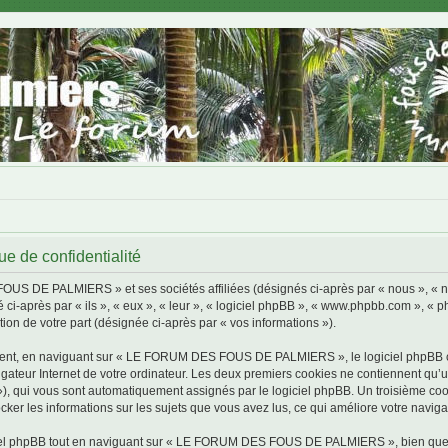
de confidentialité
FOUS DE PALMIERS » et ses sociétés affiliées (désignés ci-après par « nous »,
 ci-après par « ils », « eux », « leur », « logiciel phpBB », « www.phpbb.com », « 
tion de votre part (désignée ci-après par « vos informations »).
ment, en naviguant sur « LE FORUM DES FOUS DE PALMIERS », le logiciel phpBB cré
igateur Internet de votre ordinateur. Les deux premiers cookies ne contiennent qu’un 
d »), qui vous sont automatiquement assignés par le logiciel phpBB. Un troisième co
 les informations sur les sujets que vous avez lus, ce qui améliore votre navigat
iel phpBB tout en naviguant sur « LE FORUM DES FOUS DE PALMIERS », bien que ce