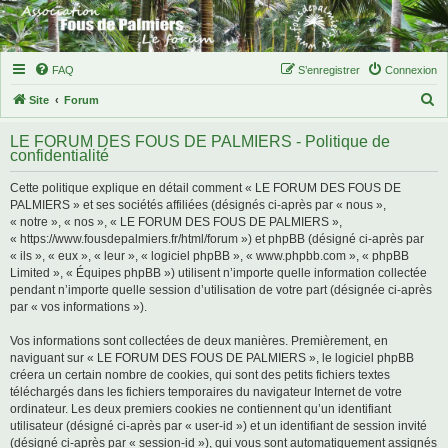
FAQ
S’enregistrer
Connexion
R
Site
Forum
e
LE FORUM DES FOUS DE PALMIERS - Politique de
c
confidentialité
h
Cette politique explique en détail comment « LE FORUM DES FOUS DE
e
PALMIERS » et ses sociétés affiliées (désignés ci-après par « nous »,
r
« notre », « nos », « LE FORUM DES FOUS DE PALMIERS »,
« https://www.fousdepalmiers.fr/html/forum ») et phpBB (désigné ci-après par
c
« ils », « eux », « leur », « logiciel phpBB », « www.phpbb.com », « phpBB
h
Limited », « Équipes phpBB ») utilisent n’importe quelle information collectée
pendant n’importe quelle session d’utilisation de votre part (désignée ci-après
e
par « vos informations »).
r
Vos informations sont collectées de deux manières. Premièrement, en
naviguant sur « LE FORUM DES FOUS DE PALMIERS », le logiciel phpBB
créera un certain nombre de cookies, qui sont des petits fichiers textes
téléchargés dans les fichiers temporaires du navigateur Internet de votre
ordinateur. Les deux premiers cookies ne contiennent qu’un identifiant
utilisateur (désigné ci-après par « user-id ») et un identifiant de session invité
(désigné ci-après par « session-id »), qui vous sont automatiquement assignés