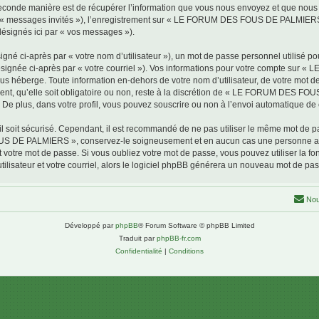
conde manière est de récupérer l’information que vous nous envoyez et que nous coll
par « messages invités »), l’enregistrement sur « LE FORUM DES FOUS DE PALMIERS 
désignés ici par « vos messages »).
gné ci-après par « votre nom d’utilisateur »), un mot de passe personnel utilisé po
(désignée ci-après par « votre courriel »). Vos informations pour votre compte s
us héberge. Toute information en-dehors de votre nom d’utilisateur, de votre mot 
, qu’elle soit obligatoire ou non, reste à la discrétion de « LE FORUM DES FOU
De plus, dans votre profil, vous pouvez souscrire ou non à l’envoi automatique de c
l soit sécurisé. Cependant, il est recommandé de ne pas utiliser le même mot de pas
OUS DE PALMIERS », conservez-le soigneusement et en aucun cas une personne
otre mot de passe. Si vous oubliez votre mot de passe, vous pouvez utiliser la fonc
lisateur et votre courriel, alors le logiciel phpBB générera un nouveau mot de pa
Nou
Développé par
phpBB
® Forum Software © phpBB Limited
Traduit par
phpBB-fr.com
Confidentialité
|
Conditions