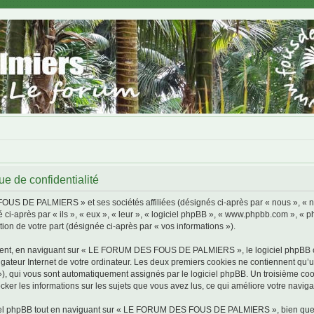
de confidentialité
FOUS DE PALMIERS » et ses sociétés affiliées (désignés ci-après par « nous »,
 ci-après par « ils », « eux », « leur », « logiciel phpBB », « www.phpbb.com », « 
tion de votre part (désignée ci-après par « vos informations »).
ment, en naviguant sur « LE FORUM DES FOUS DE PALMIERS », le logiciel phpBB cré
igateur Internet de votre ordinateur. Les deux premiers cookies ne contiennent qu’un 
d »), qui vous sont automatiquement assignés par le logiciel phpBB. Un troisième co
 les informations sur les sujets que vous avez lus, ce qui améliore votre navigat
iel phpBB tout en naviguant sur « LE FORUM DES FOUS DE PALMIERS », bien que ce