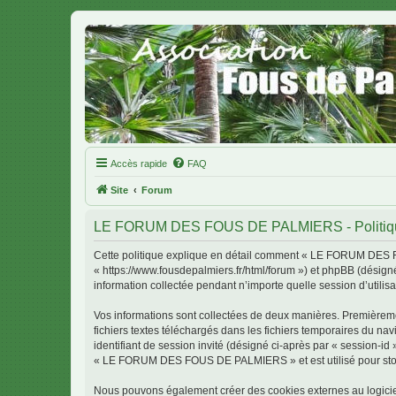
Accès rapide
FAQ
Site
Forum
LE FORUM DES FOUS DE PALMIERS - Politique 
Cette politique explique en détail comment « LE FORUM DES 
« https://www.fousdepalmiers.fr/html/forum ») et phpBB (désigné
information collectée pendant n’importe quelle session d’utilisa
Vos informations sont collectées de deux manières. Première
fichiers textes téléchargés dans les fichiers temporaires du nav
identifiant de session invité (désigné ci-après par « session-i
« LE FORUM DES FOUS DE PALMIERS » et est utilisé pour stocker
Nous pouvons également créer des cookies externes au logic