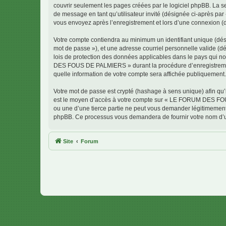
couvrir seulement les pages créées par le logiciel phpBB. La se
de message en tant qu’utilisateur invité (désignée ci-après 
vous envoyez après l’enregistrement et lors d’une connexion (
Votre compte contiendra au minimum un identifiant unique (dési
mot de passe »), et une adresse courriel personnelle valide 
lois de protection des données applicables dans le pays qui no
DES FOUS DE PALMIERS » durant la procédure d’enregistrement
quelle information de votre compte sera affichée publiquement. 
Votre mot de passe est crypté (hashage à sens unique) afin qu’i
est le moyen d’accès à votre compte sur « LE FORUM DES F
ou une d’une tierce partie ne peut vous demander légitimement v
phpBB. Ce processus vous demandera de fournir votre nom d’uti
Site
Forum