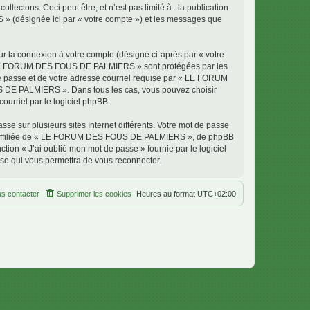
ectons. Ceci peut être, et n’est pas limité à : la publication
» (désignée ici par « votre compte ») et les messages que
ur la connexion à votre compte (désigné ci-après par « votre
ur « LE FORUM DES FOUS DE PALMIERS » sont protégées par les
de passe et de votre adresse courriel requise par « LE FORUM
S DE PALMIERS ». Dans tous les cas, vous pouvez choisir
ourriel par le logiciel phpBB.
se sur plusieurs sites Internet différents. Votre mot de passe
 affiliée de « LE FORUM DES FOUS DE PALMIERS », de phpBB
tion « J’ai oublié mon mot de passe » fournie par le logiciel
sse qui vous permettra de vous reconnecter.
s contacter
Supprimer les cookies
Heures au format
UTC+02:00