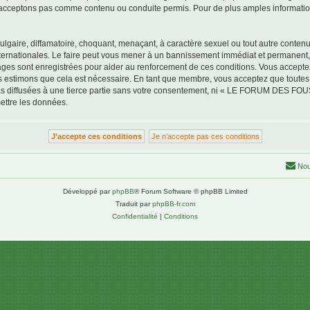
acceptons pas comme contenu ou conduite permis. Pour de plus amples informations
lgaire, diffamatoire, choquant, menaçant, à caractère sexuel ou tout autre contenu 
tionales. Le faire peut vous mener à un bannissement immédiat et permanent, avec
ssages sont enregistrées pour aider au renforcement de ces conditions. Vous a
us estimons que cela est nécessaire. En tant que membre, vous acceptez que toutes
pas diffusées à une tierce partie sans votre consentement, ni « LE FORUM DES F
ettre les données.
Nou
Développé par
phpBB
® Forum Software © phpBB Limited
Traduit par
phpBB-fr.com
Confidentialité
|
Conditions