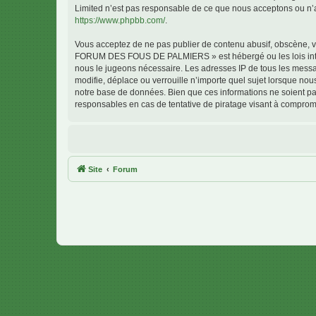
Limited n’est pas responsable de ce que nous acceptons ou n’
https://www.phpbb.com/
.
Vous acceptez de ne pas publier de contenu abusif, obscène, vu
FORUM DES FOUS DE PALMIERS » est hébergé ou les lois interna
nous le jugeons nécessaire. Les adresses IP de tous les me
modifie, déplace ou verrouille n’importe quel sujet lorsque no
notre base de données. Bien que ces informations ne soient 
responsables en cas de tentative de piratage visant à comprom
Site
Forum