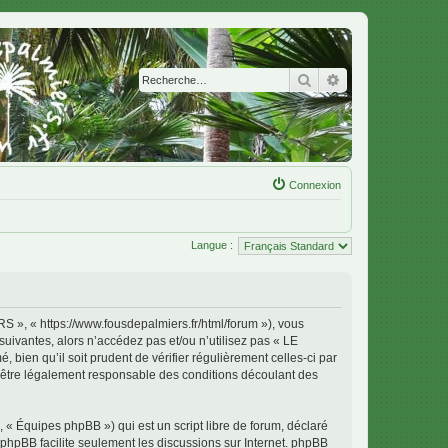
Rechercher
Recherche avanc
Connexion
Langue :
 « https://www.fousdepalmiers.fr/html/forum »), vous
uivantes, alors n’accédez pas et/ou n’utilisez pas « LE
en qu’il soit prudent de vérifier régulièrement celles-ci par
tre légalement responsable des conditions découlant des
 « Équipes phpBB ») qui est un script libre de forum, déclaré
l phpBB facilite seulement les discussions sur Internet. phpBB