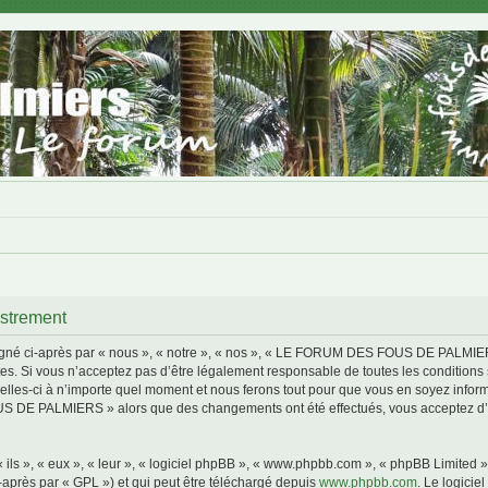
trement
i-après par « nous », « notre », « nos », « LE FORUM DES FOUS DE PALMIERS »,
s. Si vous n’acceptez pas d’être légalement responsable de toutes les conditions s
i à n’importe quel moment et nous ferons tout pour que vous en soyez informé, bi
S DE PALMIERS » alors que des changements ont été effectués, vous acceptez d’ê
ls », « eux », « leur », « logiciel phpBB », « www.phpbb.com », « phpBB Limited »,
-après par « GPL ») et qui peut être téléchargé depuis
www.phpbb.com
. Le logicie