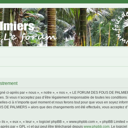
trement
i-après par « nous », « notre », « nos », « LE FORUM DES FOUS DE PALMIERS »,
s. Si vous n’acceptez pas d’être légalement responsable de toutes les conditions s
i à n’importe quel moment et nous ferons tout pour que vous en soyez informé, bi
S DE PALMIERS » alors que des changements ont été effectués, vous acceptez d’ê
ls », « eux », « leur », « logiciel phpBB », « www.phpbb.com », « phpBB Limited »,
-après par « GPL ») et qui peut être téléchargé depuis
www.phpbb.com
. Le logicie