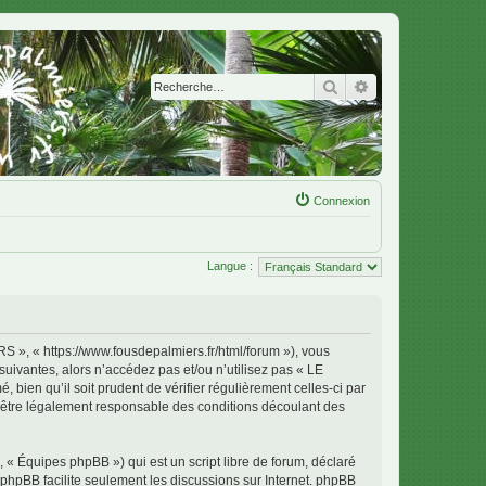
Rechercher
Recherche avanc
Connexion
Langue :
 « https://www.fousdepalmiers.fr/html/forum »), vous
uivantes, alors n’accédez pas et/ou n’utilisez pas « LE
en qu’il soit prudent de vérifier régulièrement celles-ci par
tre légalement responsable des conditions découlant des
 « Équipes phpBB ») qui est un script libre de forum, déclaré
l phpBB facilite seulement les discussions sur Internet. phpBB