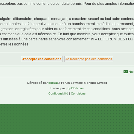
acceptons pas comme contenu ou conduite permis. Pour de plus amples informations
lgaire, diffamatoire, choquant, menaçant, à caractère sexuel ou tout autre contenu 
tionales. Le faire peut vous mener à un bannissement immédiat et permanent, avec
ssages sont enregistrées pour aider au renforcement de ces conditions. Vous a
us estimons que cela est nécessaire. En tant que membre, vous acceptez que toutes
pas diffusées à une tierce partie sans votre consentement, ni « LE FORUM DES F
ettre les données.
Nou
Développé par
phpBB
® Forum Software © phpBB Limited
Traduit par
phpBB-fr.com
Confidentialité
|
Conditions