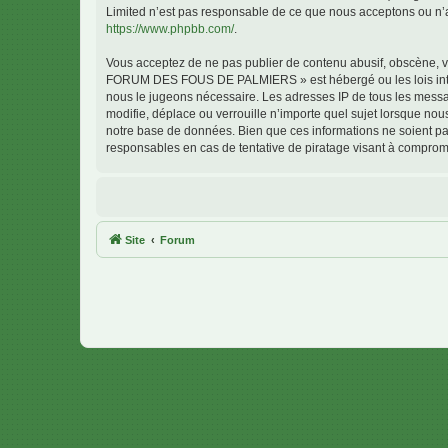
Limited n’est pas responsable de ce que nous acceptons ou n’
https://www.phpbb.com/
.
Vous acceptez de ne pas publier de contenu abusif, obscène, vu
FORUM DES FOUS DE PALMIERS » est hébergé ou les lois interna
nous le jugeons nécessaire. Les adresses IP de tous les me
modifie, déplace ou verrouille n’importe quel sujet lorsque no
notre base de données. Bien que ces informations ne soient 
responsables en cas de tentative de piratage visant à comprom
Site
Forum