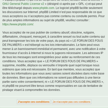
GNU General Public License v2
» (désigné ci-après par « GPL ») et qui peut
être téléchargé depuis
www.phpbb.com
. Le logiciel phpBB facilite seulement
les discussions sur Internet. phpBB Limited n’est pas responsable de ce que
nous acceptons ou n’acceptons pas comme contenu ou conduite permis. Pour
de plus amples informations au sujet de phpBB, veuillez consulter :
https://www.phpbb.com/
.
Vous acceptez de ne pas publier de contenu abusif, obscène, vulgaire,
diffamatoire, choquant, menaçant, à caractère sexuel ou tout autre contenu qui
peut transgresser les lois de votre pays, du pays où « LE FORUM DES FOUS
DE PALMIERS » est hébergé ou les lois internationales. Le faire peut vous
mener à un bannissement immédiat et permanent, avec une notification à votre
fournisseur d’accès à Internet si nous le jugeons nécessaire. Les adresses IP
de tous les messages sont enregistrées pour aider au renforcement de ces
conditions. Vous acceptez que « LE FORUM DES FOUS DE PALMIERS »
supprime, modifie, déplace ou verrouille n’importe quel sujet lorsque nous
estimons que cela est nécessaire. En tant que membre, vous acceptez que
toutes les informations que vous avez saisies soient stockées dans notre base
de données. Bien que ces informations ne soient pas diffusées à une tierce
partie sans votre consentement, ni « LE FORUM DES FOUS DE PALMIERS »,
ni phpBB ne pourront être tenus comme responsables en cas de tentative de
piratage visant à compromettre les données.