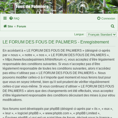
FAQ
Connexion
R
Site
Forum
e
Langue :
c
LE FORUM DES FOUS DE PALMIERS - Enregistrement
h
En accédant à « LE FORUM DES FOUS DE PALMIERS » (désigné ci-après
e
par « nous », « notre », « nos », « LE FORUM DES FOUS DE PALMIERS »,
r
« https://www.fousdepalmiers.fr/html/forum »), vous acceptez d’être légalement
responsable des conditions suivantes. Si vous n’acceptez pas d’être
c
légalement responsable de toutes les conditions suivantes, alors n’accédez
h
pas et/ou n’utilisez pas « LE FORUM DES FOUS DE PALMIERS ». Nous
e
pouvons modifier celles-ci à n’importe quel moment et nous ferons tout pour
que vous en soyez informé, bien qu’il soit prudent de vérifier régulièrement
r
celles-ci par vous-même. Si vous continuez d’utiliser « LE FORUM DES FOUS
DE PALMIERS » alors que des changements ont été effectués, vous acceptez
d’être légalement responsable des conditions découlant des mises à jour et/ou
modifications.
Nos forums sont développés par phpBB (désigné ci-après par « ils », « eux »,
« leur », « logiciel phpBB », « www.phpbb.com », « phpBB Limited »,
« Équipes phpBB ») qui est un script libre de forum, déclaré sous la licence «