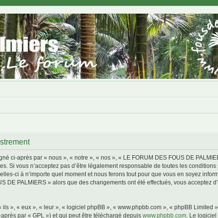
trement
i-après par « nous », « notre », « nos », « LE FORUM DES FOUS DE PALMIERS »,
s. Si vous n’acceptez pas d’être légalement responsable de toutes les conditions s
i à n’importe quel moment et nous ferons tout pour que vous en soyez informé, bi
S DE PALMIERS » alors que des changements ont été effectués, vous acceptez d’ê
ls », « eux », « leur », « logiciel phpBB », « www.phpbb.com », « phpBB Limited »,
-après par « GPL ») et qui peut être téléchargé depuis
www.phpbb.com
. Le logicie