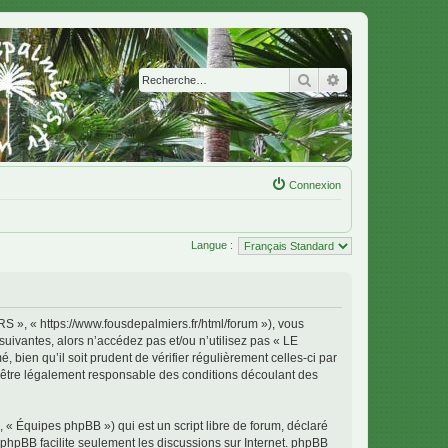
Rechercher
Recherche avanc
Connexion
Langue :
 « https://www.fousdepalmiers.fr/html/forum »), vous
uivantes, alors n’accédez pas et/ou n’utilisez pas « LE
en qu’il soit prudent de vérifier régulièrement celles-ci par
tre légalement responsable des conditions découlant des
 « Équipes phpBB ») qui est un script libre de forum, déclaré
l phpBB facilite seulement les discussions sur Internet. phpBB