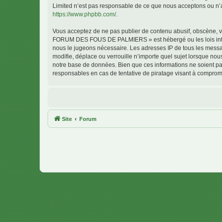
Limited n’est pas responsable de ce que nous acceptons ou n’
https://www.phpbb.com/
.
Vous acceptez de ne pas publier de contenu abusif, obscène, vu
FORUM DES FOUS DE PALMIERS » est hébergé ou les lois interna
nous le jugeons nécessaire. Les adresses IP de tous les me
modifie, déplace ou verrouille n’importe quel sujet lorsque no
notre base de données. Bien que ces informations ne soient 
responsables en cas de tentative de piratage visant à comprom
Site
Forum