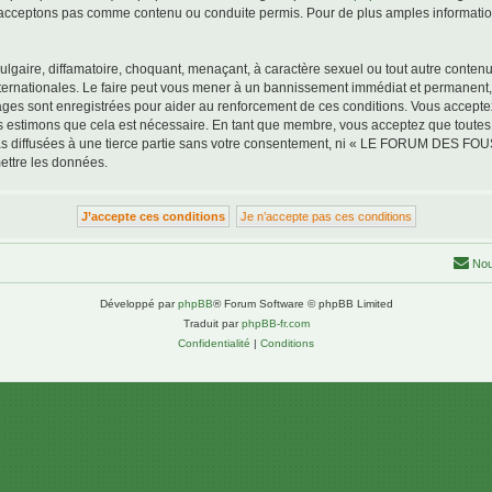
acceptons pas comme contenu ou conduite permis. Pour de plus amples informations
lgaire, diffamatoire, choquant, menaçant, à caractère sexuel ou tout autre contenu 
tionales. Le faire peut vous mener à un bannissement immédiat et permanent, avec
ssages sont enregistrées pour aider au renforcement de ces conditions. Vous a
us estimons que cela est nécessaire. En tant que membre, vous acceptez que toutes
pas diffusées à une tierce partie sans votre consentement, ni « LE FORUM DES F
ettre les données.
Nou
Développé par
phpBB
® Forum Software © phpBB Limited
Traduit par
phpBB-fr.com
Confidentialité
|
Conditions