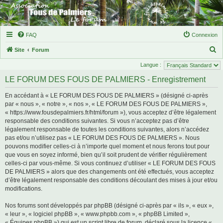
FAQ
Connexion
R
Site
Forum
e
Langue :
c
LE FORUM DES FOUS DE PALMIERS - Enregistrement
h
En accédant à « LE FORUM DES FOUS DE PALMIERS » (désigné ci-après
e
par « nous », « notre », « nos », « LE FORUM DES FOUS DE PALMIERS »,
r
« https://www.fousdepalmiers.fr/html/forum »), vous acceptez d’être légalement
responsable des conditions suivantes. Si vous n’acceptez pas d’être
c
légalement responsable de toutes les conditions suivantes, alors n’accédez
h
pas et/ou n’utilisez pas « LE FORUM DES FOUS DE PALMIERS ». Nous
e
pouvons modifier celles-ci à n’importe quel moment et nous ferons tout pour
que vous en soyez informé, bien qu’il soit prudent de vérifier régulièrement
r
celles-ci par vous-même. Si vous continuez d’utiliser « LE FORUM DES FOUS
DE PALMIERS » alors que des changements ont été effectués, vous acceptez
d’être légalement responsable des conditions découlant des mises à jour et/ou
modifications.
Nos forums sont développés par phpBB (désigné ci-après par « ils », « eux »,
« leur », « logiciel phpBB », « www.phpbb.com », « phpBB Limited »,
« Équipes phpBB ») qui est un script libre de forum, déclaré sous la licence «