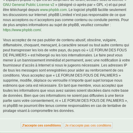
GNU General Public License v2
» (désigné ci-après par « GPL ») et qui peut
être téléchargé depuis
www.phpbb.com
. Le logiciel phpBB facilite seulement
les discussions sur Internet. phpBB Limited n’est pas responsable de ce que
nous acceptons ou n’acceptons pas comme contenu ou conduite permis. Pour
de plus amples informations au sujet de phpBB, veuillez consulter :
https://www.phpbb.com/
.
Vous acceptez de ne pas publier de contenu abusif, obscène, vulgaire,
diffamatoire, choquant, menaçant, à caractère sexuel ou tout autre contenu qui
peut transgresser les lois de votre pays, du pays où « LE FORUM DES FOUS
DE PALMIERS » est hébergé ou les lois internationales. Le faire peut vous
mener à un bannissement immédiat et permanent, avec une notification à votre
fournisseur d’accès à Internet si nous le jugeons nécessaire. Les adresses IP
de tous les messages sont enregistrées pour aider au renforcement de ces
conditions. Vous acceptez que « LE FORUM DES FOUS DE PALMIERS »
supprime, modifie, déplace ou verrouille n’importe quel sujet lorsque nous
estimons que cela est nécessaire. En tant que membre, vous acceptez que
toutes les informations que vous avez saisies soient stockées dans notre base
de données. Bien que ces informations ne soient pas diffusées à une tierce
partie sans votre consentement, ni « LE FORUM DES FOUS DE PALMIERS »,
ni phpBB ne pourront être tenus comme responsables en cas de tentative de
piratage visant à compromettre les données.