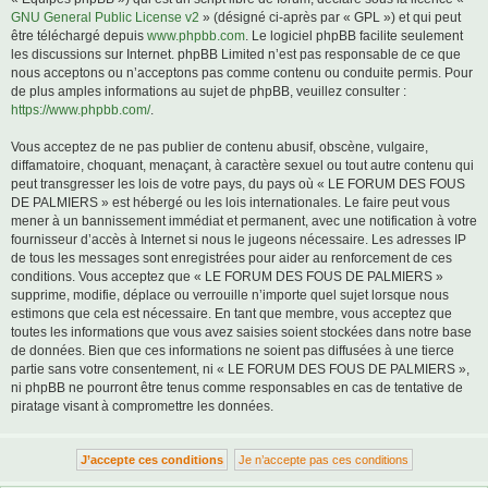
GNU General Public License v2
» (désigné ci-après par « GPL ») et qui peut
être téléchargé depuis
www.phpbb.com
. Le logiciel phpBB facilite seulement
les discussions sur Internet. phpBB Limited n’est pas responsable de ce que
nous acceptons ou n’acceptons pas comme contenu ou conduite permis. Pour
de plus amples informations au sujet de phpBB, veuillez consulter :
https://www.phpbb.com/
.
Vous acceptez de ne pas publier de contenu abusif, obscène, vulgaire,
diffamatoire, choquant, menaçant, à caractère sexuel ou tout autre contenu qui
peut transgresser les lois de votre pays, du pays où « LE FORUM DES FOUS
DE PALMIERS » est hébergé ou les lois internationales. Le faire peut vous
mener à un bannissement immédiat et permanent, avec une notification à votre
fournisseur d’accès à Internet si nous le jugeons nécessaire. Les adresses IP
de tous les messages sont enregistrées pour aider au renforcement de ces
conditions. Vous acceptez que « LE FORUM DES FOUS DE PALMIERS »
supprime, modifie, déplace ou verrouille n’importe quel sujet lorsque nous
estimons que cela est nécessaire. En tant que membre, vous acceptez que
toutes les informations que vous avez saisies soient stockées dans notre base
de données. Bien que ces informations ne soient pas diffusées à une tierce
partie sans votre consentement, ni « LE FORUM DES FOUS DE PALMIERS »,
ni phpBB ne pourront être tenus comme responsables en cas de tentative de
piratage visant à compromettre les données.