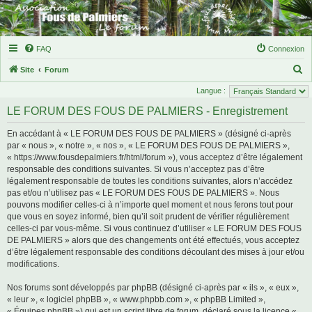
FAQ
Connexion
R
Site
Forum
e
Langue :
c
LE FORUM DES FOUS DE PALMIERS - Enregistrement
h
En accédant à « LE FORUM DES FOUS DE PALMIERS » (désigné ci-après
e
par « nous », « notre », « nos », « LE FORUM DES FOUS DE PALMIERS »,
r
« https://www.fousdepalmiers.fr/html/forum »), vous acceptez d’être légalement
responsable des conditions suivantes. Si vous n’acceptez pas d’être
c
légalement responsable de toutes les conditions suivantes, alors n’accédez
h
pas et/ou n’utilisez pas « LE FORUM DES FOUS DE PALMIERS ». Nous
e
pouvons modifier celles-ci à n’importe quel moment et nous ferons tout pour
que vous en soyez informé, bien qu’il soit prudent de vérifier régulièrement
r
celles-ci par vous-même. Si vous continuez d’utiliser « LE FORUM DES FOUS
DE PALMIERS » alors que des changements ont été effectués, vous acceptez
d’être légalement responsable des conditions découlant des mises à jour et/ou
modifications.
Nos forums sont développés par phpBB (désigné ci-après par « ils », « eux »,
« leur », « logiciel phpBB », « www.phpbb.com », « phpBB Limited »,
« Équipes phpBB ») qui est un script libre de forum, déclaré sous la licence «