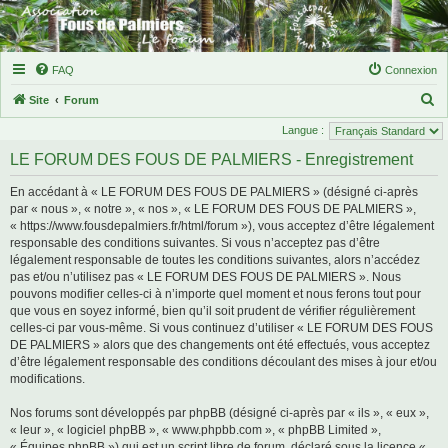
FAQ
Connexion
R
Site
Forum
e
Langue :
c
LE FORUM DES FOUS DE PALMIERS - Enregistrement
h
En accédant à « LE FORUM DES FOUS DE PALMIERS » (désigné ci-après
e
par « nous », « notre », « nos », « LE FORUM DES FOUS DE PALMIERS »,
r
« https://www.fousdepalmiers.fr/html/forum »), vous acceptez d’être légalement
responsable des conditions suivantes. Si vous n’acceptez pas d’être
c
légalement responsable de toutes les conditions suivantes, alors n’accédez
h
pas et/ou n’utilisez pas « LE FORUM DES FOUS DE PALMIERS ». Nous
e
pouvons modifier celles-ci à n’importe quel moment et nous ferons tout pour
que vous en soyez informé, bien qu’il soit prudent de vérifier régulièrement
r
celles-ci par vous-même. Si vous continuez d’utiliser « LE FORUM DES FOUS
DE PALMIERS » alors que des changements ont été effectués, vous acceptez
d’être légalement responsable des conditions découlant des mises à jour et/ou
modifications.
Nos forums sont développés par phpBB (désigné ci-après par « ils », « eux »,
« leur », « logiciel phpBB », « www.phpbb.com », « phpBB Limited »,
« Équipes phpBB ») qui est un script libre de forum, déclaré sous la licence «