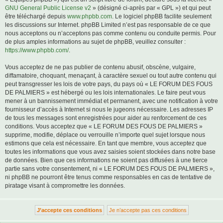
GNU General Public License v2
» (désigné ci-après par « GPL ») et qui peut
être téléchargé depuis
www.phpbb.com
. Le logiciel phpBB facilite seulement
les discussions sur Internet. phpBB Limited n’est pas responsable de ce que
nous acceptons ou n’acceptons pas comme contenu ou conduite permis. Pour
de plus amples informations au sujet de phpBB, veuillez consulter :
https://www.phpbb.com/
.
Vous acceptez de ne pas publier de contenu abusif, obscène, vulgaire,
diffamatoire, choquant, menaçant, à caractère sexuel ou tout autre contenu qui
peut transgresser les lois de votre pays, du pays où « LE FORUM DES FOUS
DE PALMIERS » est hébergé ou les lois internationales. Le faire peut vous
mener à un bannissement immédiat et permanent, avec une notification à votre
fournisseur d’accès à Internet si nous le jugeons nécessaire. Les adresses IP
de tous les messages sont enregistrées pour aider au renforcement de ces
conditions. Vous acceptez que « LE FORUM DES FOUS DE PALMIERS »
supprime, modifie, déplace ou verrouille n’importe quel sujet lorsque nous
estimons que cela est nécessaire. En tant que membre, vous acceptez que
toutes les informations que vous avez saisies soient stockées dans notre base
de données. Bien que ces informations ne soient pas diffusées à une tierce
partie sans votre consentement, ni « LE FORUM DES FOUS DE PALMIERS »,
ni phpBB ne pourront être tenus comme responsables en cas de tentative de
piratage visant à compromettre les données.