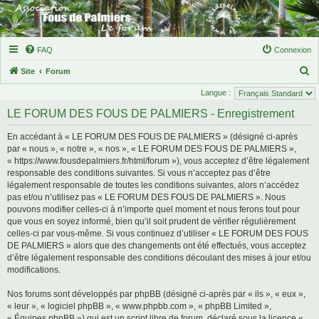
FAQ
Connexion
R
Site
Forum
e
Langue :
c
LE FORUM DES FOUS DE PALMIERS - Enregistrement
h
En accédant à « LE FORUM DES FOUS DE PALMIERS » (désigné ci-après
e
par « nous », « notre », « nos », « LE FORUM DES FOUS DE PALMIERS »,
r
« https://www.fousdepalmiers.fr/html/forum »), vous acceptez d’être légalement
responsable des conditions suivantes. Si vous n’acceptez pas d’être
c
légalement responsable de toutes les conditions suivantes, alors n’accédez
h
pas et/ou n’utilisez pas « LE FORUM DES FOUS DE PALMIERS ». Nous
e
pouvons modifier celles-ci à n’importe quel moment et nous ferons tout pour
que vous en soyez informé, bien qu’il soit prudent de vérifier régulièrement
r
celles-ci par vous-même. Si vous continuez d’utiliser « LE FORUM DES FOUS
DE PALMIERS » alors que des changements ont été effectués, vous acceptez
d’être légalement responsable des conditions découlant des mises à jour et/ou
modifications.
Nos forums sont développés par phpBB (désigné ci-après par « ils », « eux »,
« leur », « logiciel phpBB », « www.phpbb.com », « phpBB Limited »,
« Équipes phpBB ») qui est un script libre de forum, déclaré sous la licence «