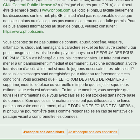
GNU General Public License v2
» (désigné ci-après par « GPL ») et qui peut
être téléchargé depuis
www.phpbb.com
. Le logiciel phpBB facilite seulement
les discussions sur Internet. phpBB Limited n’est pas responsable de ce que
nous acceptons ou n’acceptons pas comme contenu ou conduite permis. Pour
de plus amples informations au sujet de phpBB, veuillez consulter :
https://www.phpbb.com/
.
Vous acceptez de ne pas publier de contenu abusif, obscène, vulgaire,
diffamatoire, choquant, menaçant, à caractère sexuel ou tout autre contenu qui
peut transgresser les lois de votre pays, du pays où « LE FORUM DES FOUS
DE PALMIERS » est hébergé ou les lois internationales. Le faire peut vous
mener à un bannissement immédiat et permanent, avec une notification à votre
fournisseur d’accès à Internet si nous le jugeons nécessaire. Les adresses IP
de tous les messages sont enregistrées pour aider au renforcement de ces
conditions. Vous acceptez que « LE FORUM DES FOUS DE PALMIERS »
supprime, modifie, déplace ou verrouille n’importe quel sujet lorsque nous
estimons que cela est nécessaire. En tant que membre, vous acceptez que
toutes les informations que vous avez saisies soient stockées dans notre base
de données. Bien que ces informations ne soient pas diffusées à une tierce
partie sans votre consentement, ni « LE FORUM DES FOUS DE PALMIERS »,
ni phpBB ne pourront être tenus comme responsables en cas de tentative de
piratage visant à compromettre les données.