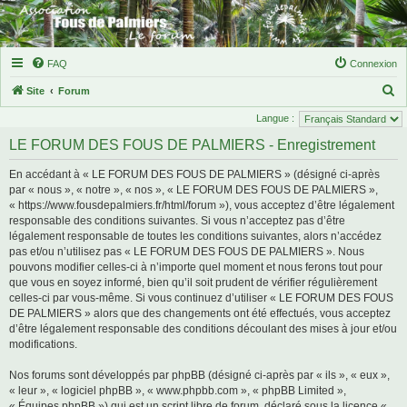
FAQ
Connexion
R
Site
Forum
e
Langue :
c
LE FORUM DES FOUS DE PALMIERS - Enregistrement
h
En accédant à « LE FORUM DES FOUS DE PALMIERS » (désigné ci-après
e
par « nous », « notre », « nos », « LE FORUM DES FOUS DE PALMIERS »,
r
« https://www.fousdepalmiers.fr/html/forum »), vous acceptez d’être légalement
responsable des conditions suivantes. Si vous n’acceptez pas d’être
c
légalement responsable de toutes les conditions suivantes, alors n’accédez
h
pas et/ou n’utilisez pas « LE FORUM DES FOUS DE PALMIERS ». Nous
e
pouvons modifier celles-ci à n’importe quel moment et nous ferons tout pour
que vous en soyez informé, bien qu’il soit prudent de vérifier régulièrement
r
celles-ci par vous-même. Si vous continuez d’utiliser « LE FORUM DES FOUS
DE PALMIERS » alors que des changements ont été effectués, vous acceptez
d’être légalement responsable des conditions découlant des mises à jour et/ou
modifications.
Nos forums sont développés par phpBB (désigné ci-après par « ils », « eux »,
« leur », « logiciel phpBB », « www.phpbb.com », « phpBB Limited »,
« Équipes phpBB ») qui est un script libre de forum, déclaré sous la licence «