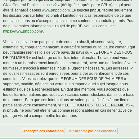
GNU General Public License v2
» (désigné ci-après par « GPL ») et qui peut
être téléchargé depuis
www.phpbb.com
. Le logiciel phpBB facilite seulement
les discussions sur Internet. phpBB Limited n’est pas responsable de ce que
nous acceptons ou n’acceptons pas comme contenu ou conduite permis. Pour
de plus amples informations au sujet de phpBB, veuillez consulter :
https://www.phpbb.com/
.
Vous acceptez de ne pas publier de contenu abusif, obscène, vulgaire,
diffamatoire, choquant, menaçant, à caractère sexuel ou tout autre contenu qui
peut transgresser les lois de votre pays, du pays où « LE FORUM DES FOUS
DE PALMIERS » est hébergé ou les lois internationales. Le faire peut vous
mener à un bannissement immédiat et permanent, avec une notification à votre
fournisseur d’accès à Internet si nous le jugeons nécessaire. Les adresses IP
de tous les messages sont enregistrées pour aider au renforcement de ces
conditions. Vous acceptez que « LE FORUM DES FOUS DE PALMIERS »
supprime, modifie, déplace ou verrouille n’importe quel sujet lorsque nous
estimons que cela est nécessaire. En tant que membre, vous acceptez que
toutes les informations que vous avez saisies soient stockées dans notre base
de données. Bien que ces informations ne soient pas diffusées à une tierce
partie sans votre consentement, ni « LE FORUM DES FOUS DE PALMIERS »,
ni phpBB ne pourront être tenus comme responsables en cas de tentative de
piratage visant à compromettre les données.