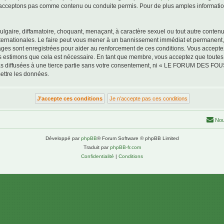
acceptons pas comme contenu ou conduite permis. Pour de plus amples informations
lgaire, diffamatoire, choquant, menaçant, à caractère sexuel ou tout autre contenu 
tionales. Le faire peut vous mener à un bannissement immédiat et permanent, avec
ssages sont enregistrées pour aider au renforcement de ces conditions. Vous a
us estimons que cela est nécessaire. En tant que membre, vous acceptez que toutes
pas diffusées à une tierce partie sans votre consentement, ni « LE FORUM DES F
ettre les données.
Nou
Développé par
phpBB
® Forum Software © phpBB Limited
Traduit par
phpBB-fr.com
Confidentialité
|
Conditions