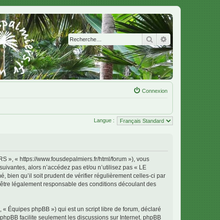
Rechercher
Recherche avanc
Connexion
Langue :
 « https://www.fousdepalmiers.fr/html/forum »), vous
uivantes, alors n’accédez pas et/ou n’utilisez pas « LE
en qu’il soit prudent de vérifier régulièrement celles-ci par
tre légalement responsable des conditions découlant des
 « Équipes phpBB ») qui est un script libre de forum, déclaré
l phpBB facilite seulement les discussions sur Internet. phpBB