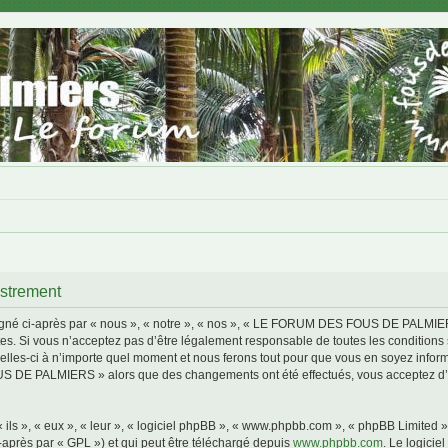
trement
i-après par « nous », « notre », « nos », « LE FORUM DES FOUS DE PALMIERS »,
s. Si vous n’acceptez pas d’être légalement responsable de toutes les conditions s
i à n’importe quel moment et nous ferons tout pour que vous en soyez informé, bi
S DE PALMIERS » alors que des changements ont été effectués, vous acceptez d’ê
ls », « eux », « leur », « logiciel phpBB », « www.phpbb.com », « phpBB Limited »,
-après par « GPL ») et qui peut être téléchargé depuis
www.phpbb.com
. Le logicie