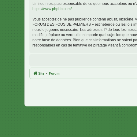
Limited n’est pas responsable de ce que nous acceptons ou n’
https://www.phpbb.com/
.
Vous acceptez de ne pas publier de contenu abusif, obscène, vu
FORUM DES FOUS DE PALMIERS » est hébergé ou les lois interna
nous le jugeons nécessaire. Les adresses IP de tous les me
modifie, déplace ou verrouille n’importe quel sujet lorsque no
notre base de données. Bien que ces informations ne soient 
responsables en cas de tentative de piratage visant à comprom
Site
Forum