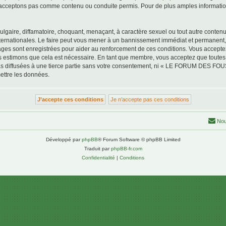
acceptons pas comme contenu ou conduite permis. Pour de plus amples informations
lgaire, diffamatoire, choquant, menaçant, à caractère sexuel ou tout autre contenu 
tionales. Le faire peut vous mener à un bannissement immédiat et permanent, avec
ssages sont enregistrées pour aider au renforcement de ces conditions. Vous a
us estimons que cela est nécessaire. En tant que membre, vous acceptez que toutes
pas diffusées à une tierce partie sans votre consentement, ni « LE FORUM DES F
ettre les données.
Nou
Développé par
phpBB
® Forum Software © phpBB Limited
Traduit par
phpBB-fr.com
Confidentialité
|
Conditions