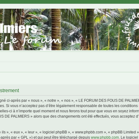
trement
i-après par « nous », « notre », « nos », « LE FORUM DES FOUS DE PALMIERS »,
s. Si vous n’acceptez pas d’être légalement responsable de toutes les conditions s
i à n’importe quel moment et nous ferons tout pour que vous en soyez informé, bi
S DE PALMIERS » alors que des changements ont été effectués, vous acceptez d’ê
ls », « eux », « leur », « logiciel phpBB », « www.phpbb.com », « phpBB Limited »,
-après par « GPL ») et qui peut être téléchargé depuis
www.phpbb.com
. Le logicie