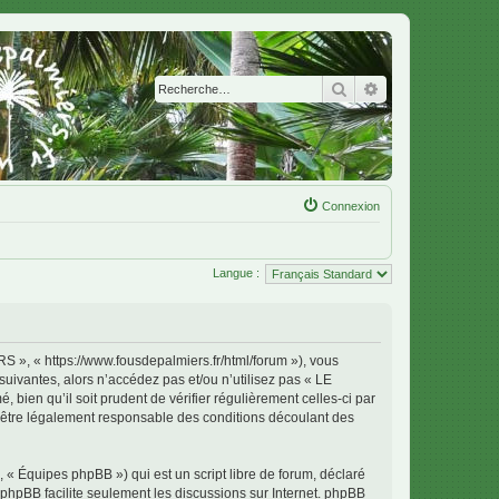
Rechercher
Recherche avanc
Connexion
Langue :
 « https://www.fousdepalmiers.fr/html/forum »), vous
uivantes, alors n’accédez pas et/ou n’utilisez pas « LE
en qu’il soit prudent de vérifier régulièrement celles-ci par
tre légalement responsable des conditions découlant des
 « Équipes phpBB ») qui est un script libre de forum, déclaré
l phpBB facilite seulement les discussions sur Internet. phpBB