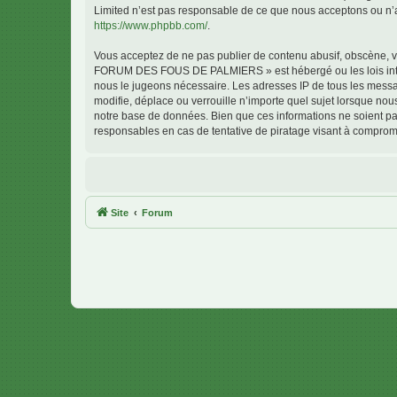
Limited n’est pas responsable de ce que nous acceptons ou n’
https://www.phpbb.com/
.
Vous acceptez de ne pas publier de contenu abusif, obscène, vu
FORUM DES FOUS DE PALMIERS » est hébergé ou les lois interna
nous le jugeons nécessaire. Les adresses IP de tous les me
modifie, déplace ou verrouille n’importe quel sujet lorsque no
notre base de données. Bien que ces informations ne soient 
responsables en cas de tentative de piratage visant à comprom
Site
Forum