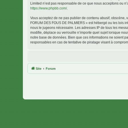
Limited n’est pas responsable de ce que nous acceptons ou n’
https://www.phpbb.com/
.
Vous acceptez de ne pas publier de contenu abusif, obscène, vu
FORUM DES FOUS DE PALMIERS » est hébergé ou les lois interna
nous le jugeons nécessaire. Les adresses IP de tous les me
modifie, déplace ou verrouille n’importe quel sujet lorsque no
notre base de données. Bien que ces informations ne soient 
responsables en cas de tentative de piratage visant à comprom
Site
Forum