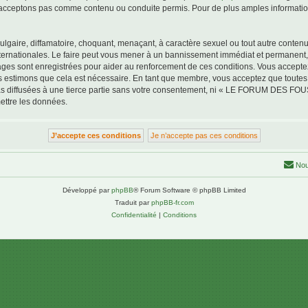
acceptons pas comme contenu ou conduite permis. Pour de plus amples informations
lgaire, diffamatoire, choquant, menaçant, à caractère sexuel ou tout autre contenu 
tionales. Le faire peut vous mener à un bannissement immédiat et permanent, avec
ssages sont enregistrées pour aider au renforcement de ces conditions. Vous a
us estimons que cela est nécessaire. En tant que membre, vous acceptez que toutes
pas diffusées à une tierce partie sans votre consentement, ni « LE FORUM DES F
ettre les données.
Nou
Développé par
phpBB
® Forum Software © phpBB Limited
Traduit par
phpBB-fr.com
Confidentialité
|
Conditions