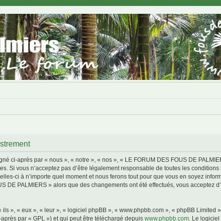
trement
i-après par « nous », « notre », « nos », « LE FORUM DES FOUS DE PALMIERS »,
s. Si vous n’acceptez pas d’être légalement responsable de toutes les conditions s
i à n’importe quel moment et nous ferons tout pour que vous en soyez informé, bi
S DE PALMIERS » alors que des changements ont été effectués, vous acceptez d’ê
ls », « eux », « leur », « logiciel phpBB », « www.phpbb.com », « phpBB Limited »,
-après par « GPL ») et qui peut être téléchargé depuis
www.phpbb.com
. Le logicie