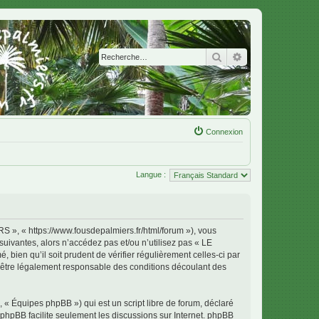
Rechercher
Recherche avanc
Connexion
Langue :
 « https://www.fousdepalmiers.fr/html/forum »), vous
uivantes, alors n’accédez pas et/ou n’utilisez pas « LE
en qu’il soit prudent de vérifier régulièrement celles-ci par
tre légalement responsable des conditions découlant des
 « Équipes phpBB ») qui est un script libre de forum, déclaré
l phpBB facilite seulement les discussions sur Internet. phpBB