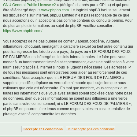
GNU General Public License v2
» (désigné ci-après par « GPL ») et qui peut
être téléchargé depuis
www.phpbb.com
. Le logiciel phpBB facilite seulement
les discussions sur Internet. phpBB Limited n’est pas responsable de ce que
nous acceptons ou n’acceptons pas comme contenu ou conduite permis. Pour
de plus amples informations au sujet de phpBB, veuillez consulter :
https://www.phpbb.com/
.
Vous acceptez de ne pas publier de contenu abusif, obscène, vulgaire,
diffamatoire, choquant, menaçant, à caractère sexuel ou tout autre contenu qui
peut transgresser les lois de votre pays, du pays où « LE FORUM DES FOUS
DE PALMIERS » est hébergé ou les lois internationales. Le faire peut vous
mener à un bannissement immédiat et permanent, avec une notification à votre
fournisseur d’accès à Internet si nous le jugeons nécessaire. Les adresses IP
de tous les messages sont enregistrées pour aider au renforcement de ces
conditions. Vous acceptez que « LE FORUM DES FOUS DE PALMIERS »
supprime, modifie, déplace ou verrouille n’importe quel sujet lorsque nous
estimons que cela est nécessaire. En tant que membre, vous acceptez que
toutes les informations que vous avez saisies soient stockées dans notre base
de données. Bien que ces informations ne soient pas diffusées à une tierce
partie sans votre consentement, ni « LE FORUM DES FOUS DE PALMIERS »,
ni phpBB ne pourront être tenus comme responsables en cas de tentative de
piratage visant à compromettre les données.