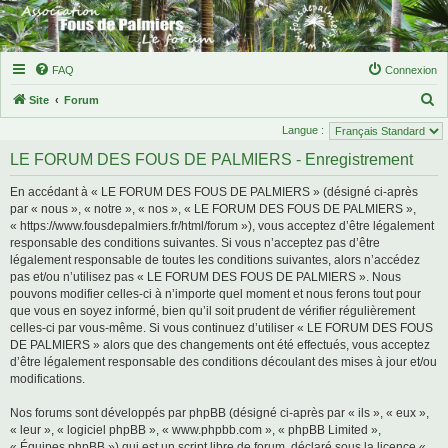
FAQ
Connexion
R
Site
Forum
e
Langue :
c
LE FORUM DES FOUS DE PALMIERS - Enregistrement
h
En accédant à « LE FORUM DES FOUS DE PALMIERS » (désigné ci-après
e
par « nous », « notre », « nos », « LE FORUM DES FOUS DE PALMIERS »,
r
« https://www.fousdepalmiers.fr/html/forum »), vous acceptez d’être légalement
responsable des conditions suivantes. Si vous n’acceptez pas d’être
c
légalement responsable de toutes les conditions suivantes, alors n’accédez
h
pas et/ou n’utilisez pas « LE FORUM DES FOUS DE PALMIERS ». Nous
e
pouvons modifier celles-ci à n’importe quel moment et nous ferons tout pour
que vous en soyez informé, bien qu’il soit prudent de vérifier régulièrement
r
celles-ci par vous-même. Si vous continuez d’utiliser « LE FORUM DES FOUS
DE PALMIERS » alors que des changements ont été effectués, vous acceptez
d’être légalement responsable des conditions découlant des mises à jour et/ou
modifications.
Nos forums sont développés par phpBB (désigné ci-après par « ils », « eux »,
« leur », « logiciel phpBB », « www.phpbb.com », « phpBB Limited »,
« Équipes phpBB ») qui est un script libre de forum, déclaré sous la licence «