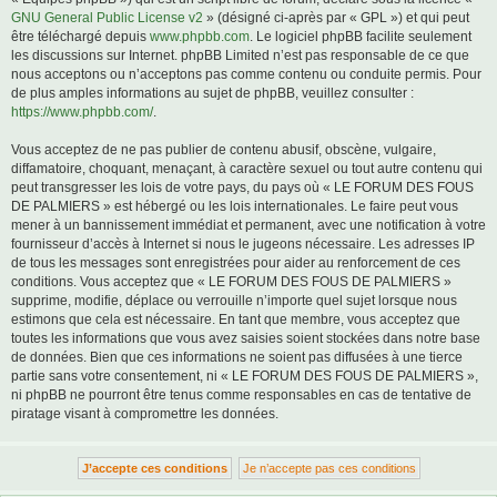
GNU General Public License v2
» (désigné ci-après par « GPL ») et qui peut
être téléchargé depuis
www.phpbb.com
. Le logiciel phpBB facilite seulement
les discussions sur Internet. phpBB Limited n’est pas responsable de ce que
nous acceptons ou n’acceptons pas comme contenu ou conduite permis. Pour
de plus amples informations au sujet de phpBB, veuillez consulter :
https://www.phpbb.com/
.
Vous acceptez de ne pas publier de contenu abusif, obscène, vulgaire,
diffamatoire, choquant, menaçant, à caractère sexuel ou tout autre contenu qui
peut transgresser les lois de votre pays, du pays où « LE FORUM DES FOUS
DE PALMIERS » est hébergé ou les lois internationales. Le faire peut vous
mener à un bannissement immédiat et permanent, avec une notification à votre
fournisseur d’accès à Internet si nous le jugeons nécessaire. Les adresses IP
de tous les messages sont enregistrées pour aider au renforcement de ces
conditions. Vous acceptez que « LE FORUM DES FOUS DE PALMIERS »
supprime, modifie, déplace ou verrouille n’importe quel sujet lorsque nous
estimons que cela est nécessaire. En tant que membre, vous acceptez que
toutes les informations que vous avez saisies soient stockées dans notre base
de données. Bien que ces informations ne soient pas diffusées à une tierce
partie sans votre consentement, ni « LE FORUM DES FOUS DE PALMIERS »,
ni phpBB ne pourront être tenus comme responsables en cas de tentative de
piratage visant à compromettre les données.