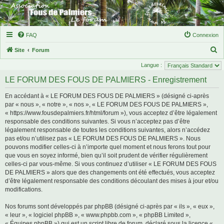
FAQ
Connexion
R
Site
Forum
e
Langue :
c
LE FORUM DES FOUS DE PALMIERS - Enregistrement
h
En accédant à « LE FORUM DES FOUS DE PALMIERS » (désigné ci-après
e
par « nous », « notre », « nos », « LE FORUM DES FOUS DE PALMIERS »,
r
« https://www.fousdepalmiers.fr/html/forum »), vous acceptez d’être légalement
responsable des conditions suivantes. Si vous n’acceptez pas d’être
c
légalement responsable de toutes les conditions suivantes, alors n’accédez
h
pas et/ou n’utilisez pas « LE FORUM DES FOUS DE PALMIERS ». Nous
e
pouvons modifier celles-ci à n’importe quel moment et nous ferons tout pour
que vous en soyez informé, bien qu’il soit prudent de vérifier régulièrement
r
celles-ci par vous-même. Si vous continuez d’utiliser « LE FORUM DES FOUS
DE PALMIERS » alors que des changements ont été effectués, vous acceptez
d’être légalement responsable des conditions découlant des mises à jour et/ou
modifications.
Nos forums sont développés par phpBB (désigné ci-après par « ils », « eux »,
« leur », « logiciel phpBB », « www.phpbb.com », « phpBB Limited »,
« Équipes phpBB ») qui est un script libre de forum, déclaré sous la licence «