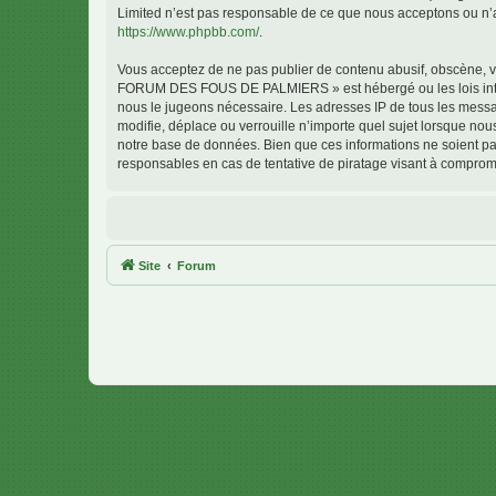
Limited n’est pas responsable de ce que nous acceptons ou n’
https://www.phpbb.com/
.
Vous acceptez de ne pas publier de contenu abusif, obscène, vu
FORUM DES FOUS DE PALMIERS » est hébergé ou les lois interna
nous le jugeons nécessaire. Les adresses IP de tous les me
modifie, déplace ou verrouille n’importe quel sujet lorsque no
notre base de données. Bien que ces informations ne soient 
responsables en cas de tentative de piratage visant à comprom
Site
Forum