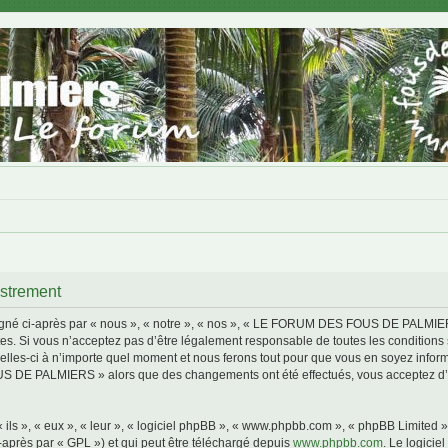
trement
i-après par « nous », « notre », « nos », « LE FORUM DES FOUS DE PALMIERS »,
s. Si vous n’acceptez pas d’être légalement responsable de toutes les conditions s
i à n’importe quel moment et nous ferons tout pour que vous en soyez informé, bi
S DE PALMIERS » alors que des changements ont été effectués, vous acceptez d’ê
ls », « eux », « leur », « logiciel phpBB », « www.phpbb.com », « phpBB Limited »,
-après par « GPL ») et qui peut être téléchargé depuis
www.phpbb.com
. Le logicie