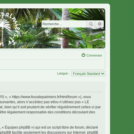
Rechercher
Recherche avanc
Connexion
Langue :
 « https://www.fousdepalmiers.fr/html/forum »), vous
uivantes, alors n’accédez pas et/ou n’utilisez pas « LE
en qu’il soit prudent de vérifier régulièrement celles-ci par
tre légalement responsable des conditions découlant des
 « Équipes phpBB ») qui est un script libre de forum, déclaré
l phpBB facilite seulement les discussions sur Internet. phpBB