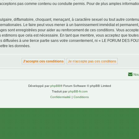
acceptons pas comme contenu ou conduite permis. Pour de plus amples informations
lgaire, diffamatoire, choquant, menaçant, à caractère sexuel ou tout autre contenu 
tionales. Le faire peut vous mener à un bannissement immédiat et permanent, avec
ssages sont enregistrées pour aider au renforcement de ces conditions. Vous a
us estimons que cela est nécessaire. En tant que membre, vous acceptez que toutes
pas diffusées à une tierce partie sans votre consentement, ni « LE FORUM DES F
ettre les données.
Nou
Développé par
phpBB
® Forum Software © phpBB Limited
Traduit par
phpBB-fr.com
Confidentialité
|
Conditions