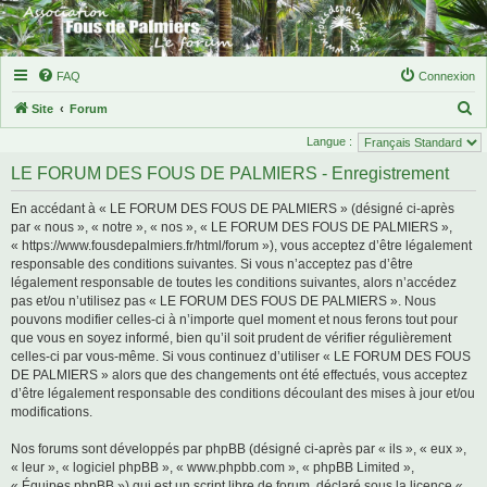
FAQ
Connexion
R
Site
Forum
e
Langue :
c
LE FORUM DES FOUS DE PALMIERS - Enregistrement
h
En accédant à « LE FORUM DES FOUS DE PALMIERS » (désigné ci-après
e
par « nous », « notre », « nos », « LE FORUM DES FOUS DE PALMIERS »,
r
« https://www.fousdepalmiers.fr/html/forum »), vous acceptez d’être légalement
responsable des conditions suivantes. Si vous n’acceptez pas d’être
c
légalement responsable de toutes les conditions suivantes, alors n’accédez
h
pas et/ou n’utilisez pas « LE FORUM DES FOUS DE PALMIERS ». Nous
e
pouvons modifier celles-ci à n’importe quel moment et nous ferons tout pour
que vous en soyez informé, bien qu’il soit prudent de vérifier régulièrement
r
celles-ci par vous-même. Si vous continuez d’utiliser « LE FORUM DES FOUS
DE PALMIERS » alors que des changements ont été effectués, vous acceptez
d’être légalement responsable des conditions découlant des mises à jour et/ou
modifications.
Nos forums sont développés par phpBB (désigné ci-après par « ils », « eux »,
« leur », « logiciel phpBB », « www.phpbb.com », « phpBB Limited »,
« Équipes phpBB ») qui est un script libre de forum, déclaré sous la licence «