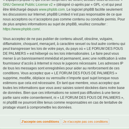
GNU General Public License v2
» (désigné ci-après par « GPL ») et qui peut
être téléchargé depuis
www.phpbb.com
. Le logiciel phpBB facilite seulement
les discussions sur Internet. phpBB Limited n’est pas responsable de ce que
nous acceptons ou n’acceptons pas comme contenu ou conduite permis. Pour
de plus amples informations au sujet de phpBB, veuillez consulter :
https://www.phpbb.com/
.
Vous acceptez de ne pas publier de contenu abusif, obscène, vulgaire,
diffamatoire, choquant, menaçant, à caractère sexuel ou tout autre contenu qui
peut transgresser les lois de votre pays, du pays où « LE FORUM DES FOUS
DE PALMIERS » est hébergé ou les lois internationales. Le faire peut vous
mener à un bannissement immédiat et permanent, avec une notification à votre
fournisseur d’accès à Internet si nous le jugeons nécessaire. Les adresses IP
de tous les messages sont enregistrées pour aider au renforcement de ces
conditions. Vous acceptez que « LE FORUM DES FOUS DE PALMIERS »
supprime, modifie, déplace ou verrouille n’importe quel sujet lorsque nous
estimons que cela est nécessaire. En tant que membre, vous acceptez que
toutes les informations que vous avez saisies soient stockées dans notre base
de données. Bien que ces informations ne soient pas diffusées à une tierce
partie sans votre consentement, ni « LE FORUM DES FOUS DE PALMIERS »,
ni phpBB ne pourront être tenus comme responsables en cas de tentative de
piratage visant à compromettre les données.