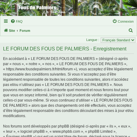
FAQ
Connexion
R
Site
Forum
e
Langue :
c
LE FORUM DES FOUS DE PALMIERS - Enregistrement
h
En accédant à « LE FORUM DES FOUS DE PALMIERS » (désigné ci-après
e
par « nous », « notre », « nos », « LE FORUM DES FOUS DE PALMIERS »,
r
« https://www.fousdepalmiers.fr/html/forum »), vous acceptez d’être légalement
responsable des conditions suivantes. Si vous n’acceptez pas d’être
c
légalement responsable de toutes les conditions suivantes, alors n’accédez
h
pas et/ou n’utilisez pas « LE FORUM DES FOUS DE PALMIERS ». Nous
e
pouvons modifier celles-ci à n’importe quel moment et nous ferons tout pour
que vous en soyez informé, bien qu’il soit prudent de vérifier régulièrement
r
celles-ci par vous-même. Si vous continuez d’utiliser « LE FORUM DES FOUS
DE PALMIERS » alors que des changements ont été effectués, vous acceptez
d’être légalement responsable des conditions découlant des mises à jour et/ou
modifications.
Nos forums sont développés par phpBB (désigné ci-après par « ils », « eux »,
« leur », « logiciel phpBB », « www.phpbb.com », « phpBB Limited »,
« Équipes phpBB ») qui est un script libre de forum, déclaré sous la licence «