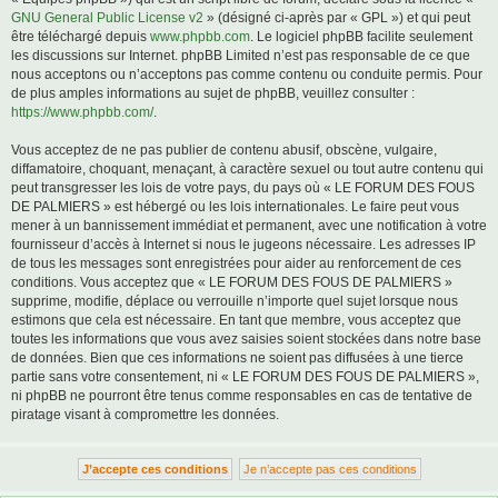
GNU General Public License v2
» (désigné ci-après par « GPL ») et qui peut
être téléchargé depuis
www.phpbb.com
. Le logiciel phpBB facilite seulement
les discussions sur Internet. phpBB Limited n’est pas responsable de ce que
nous acceptons ou n’acceptons pas comme contenu ou conduite permis. Pour
de plus amples informations au sujet de phpBB, veuillez consulter :
https://www.phpbb.com/
.
Vous acceptez de ne pas publier de contenu abusif, obscène, vulgaire,
diffamatoire, choquant, menaçant, à caractère sexuel ou tout autre contenu qui
peut transgresser les lois de votre pays, du pays où « LE FORUM DES FOUS
DE PALMIERS » est hébergé ou les lois internationales. Le faire peut vous
mener à un bannissement immédiat et permanent, avec une notification à votre
fournisseur d’accès à Internet si nous le jugeons nécessaire. Les adresses IP
de tous les messages sont enregistrées pour aider au renforcement de ces
conditions. Vous acceptez que « LE FORUM DES FOUS DE PALMIERS »
supprime, modifie, déplace ou verrouille n’importe quel sujet lorsque nous
estimons que cela est nécessaire. En tant que membre, vous acceptez que
toutes les informations que vous avez saisies soient stockées dans notre base
de données. Bien que ces informations ne soient pas diffusées à une tierce
partie sans votre consentement, ni « LE FORUM DES FOUS DE PALMIERS »,
ni phpBB ne pourront être tenus comme responsables en cas de tentative de
piratage visant à compromettre les données.