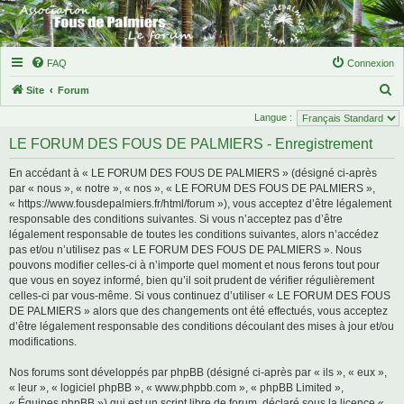
FAQ
Connexion
R
Site
Forum
e
Langue :
c
LE FORUM DES FOUS DE PALMIERS - Enregistrement
h
En accédant à « LE FORUM DES FOUS DE PALMIERS » (désigné ci-après
e
par « nous », « notre », « nos », « LE FORUM DES FOUS DE PALMIERS »,
r
« https://www.fousdepalmiers.fr/html/forum »), vous acceptez d’être légalement
responsable des conditions suivantes. Si vous n’acceptez pas d’être
c
légalement responsable de toutes les conditions suivantes, alors n’accédez
h
pas et/ou n’utilisez pas « LE FORUM DES FOUS DE PALMIERS ». Nous
e
pouvons modifier celles-ci à n’importe quel moment et nous ferons tout pour
que vous en soyez informé, bien qu’il soit prudent de vérifier régulièrement
r
celles-ci par vous-même. Si vous continuez d’utiliser « LE FORUM DES FOUS
DE PALMIERS » alors que des changements ont été effectués, vous acceptez
d’être légalement responsable des conditions découlant des mises à jour et/ou
modifications.
Nos forums sont développés par phpBB (désigné ci-après par « ils », « eux »,
« leur », « logiciel phpBB », « www.phpbb.com », « phpBB Limited »,
« Équipes phpBB ») qui est un script libre de forum, déclaré sous la licence «