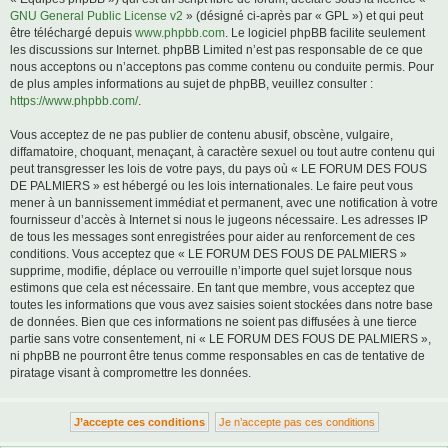
GNU General Public License v2
» (désigné ci-après par « GPL ») et qui peut
être téléchargé depuis
www.phpbb.com
. Le logiciel phpBB facilite seulement
les discussions sur Internet. phpBB Limited n’est pas responsable de ce que
nous acceptons ou n’acceptons pas comme contenu ou conduite permis. Pour
de plus amples informations au sujet de phpBB, veuillez consulter :
https://www.phpbb.com/
.
Vous acceptez de ne pas publier de contenu abusif, obscène, vulgaire,
diffamatoire, choquant, menaçant, à caractère sexuel ou tout autre contenu qui
peut transgresser les lois de votre pays, du pays où « LE FORUM DES FOUS
DE PALMIERS » est hébergé ou les lois internationales. Le faire peut vous
mener à un bannissement immédiat et permanent, avec une notification à votre
fournisseur d’accès à Internet si nous le jugeons nécessaire. Les adresses IP
de tous les messages sont enregistrées pour aider au renforcement de ces
conditions. Vous acceptez que « LE FORUM DES FOUS DE PALMIERS »
supprime, modifie, déplace ou verrouille n’importe quel sujet lorsque nous
estimons que cela est nécessaire. En tant que membre, vous acceptez que
toutes les informations que vous avez saisies soient stockées dans notre base
de données. Bien que ces informations ne soient pas diffusées à une tierce
partie sans votre consentement, ni « LE FORUM DES FOUS DE PALMIERS »,
ni phpBB ne pourront être tenus comme responsables en cas de tentative de
piratage visant à compromettre les données.